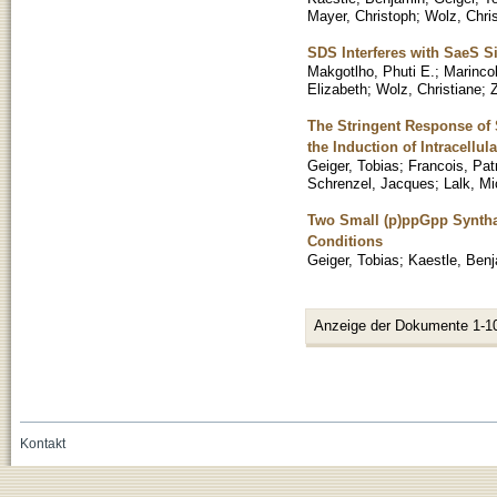
Mayer, Christoph
;
Wolz, Chri
SDS Interferes with SaeS S
Makgotlho, Phuti E.
;
Marincol
Elizabeth
;
Wolz, Christiane
;
The Stringent Response of 
the Induction of Intracellu
Geiger, Tobias
;
Francois, Pat
Schrenzel, Jacques
;
Lalk, Mi
Two Small (p)ppGpp Syntha
Conditions
Geiger, Tobias
;
Kaestle, Ben
Anzeige der Dokumente 1-1
Kontakt