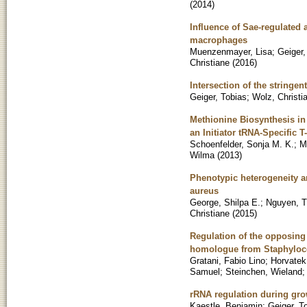
(
2014
)
Influence of Sae-regulated
macrophages
Muenzenmayer, Lisa
;
Geiger,
Christiane
(
2016
)
Intersection of the stringe
Geiger, Tobias
;
Wolz, Christi
Methionine Biosynthesis in
an Initiator tRNA-Specific 
Schoenfelder, Sonja M. K.
;
M
Wilma
(
2013
)
Phenotypic heterogeneity a
aureus
George, Shilpa E.
;
Nguyen, T
Christiane
(
2015
)
Regulation of the opposing
homologue from Staphyloc
Gratani, Fabio Lino
;
Horvatek
Samuel
;
Steinchen, Wieland
rRNA regulation during gro
Kaestle, Benjamin
;
Geiger, T