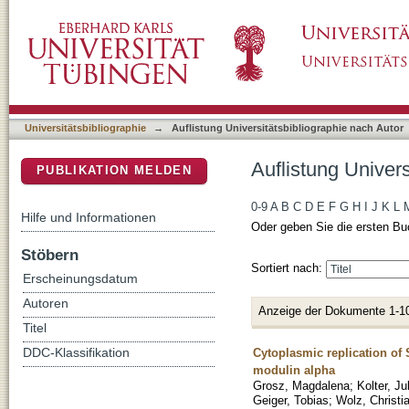
Auflistung Universitätsbibliographie nach Aut
DSpace Repositorium (Manakin basiert)
Universitätsbibliographie
→
Auflistung Universitätsbibliographie nach Autor
Auflistung Univers
PUBLIKATION MELDEN
0-9
A
B
C
D
E
F
G
H
I
J
K
L
Hilfe und Informationen
Oder geben Sie die ersten Bu
Stöbern
Sortiert nach:
Erscheinungsdatum
Autoren
Anzeige der Dokumente 1-1
Titel
Cytoplasmic replication o
DDC-Klassifikation
modulin alpha
Grosz, Magdalena
;
Kolter, Ju
Geiger, Tobias
;
Wolz, Christi