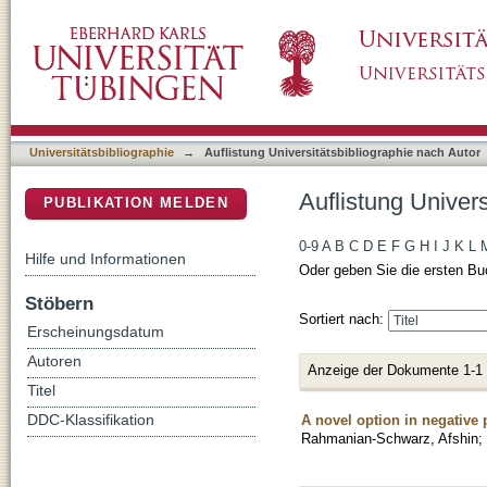
Auflistung Universitätsbibliographie nach Aut
DSpace Repositorium (Manakin basiert)
Universitätsbibliographie
→
Auflistung Universitätsbibliographie nach Autor
Auflistung Univers
PUBLIKATION MELDEN
0-9
A
B
C
D
E
F
G
H
I
J
K
L
Hilfe und Informationen
Oder geben Sie die ersten Bu
Stöbern
Sortiert nach:
Erscheinungsdatum
Autoren
Anzeige der Dokumente 1-1
Titel
A novel option in negative
DDC-Klassifikation
Rahmanian-Schwarz, Afshin
;