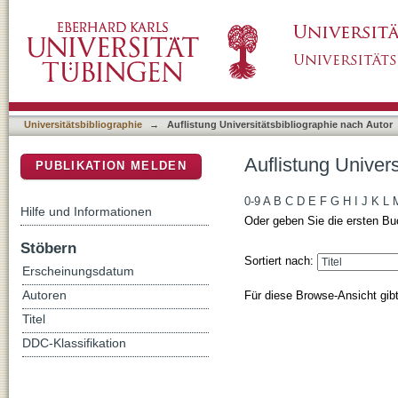
Auflistung Universitätsbibliographie nach Aut
DSpace Repositorium (Manakin basiert)
Universitätsbibliographie
→
Auflistung Universitätsbibliographie nach Autor
Auflistung Univers
PUBLIKATION MELDEN
0-9
A
B
C
D
E
F
G
H
I
J
K
L
Hilfe und Informationen
Oder geben Sie die ersten Bu
Stöbern
Sortiert nach:
Erscheinungsdatum
Für diese Browse-Ansicht gib
Autoren
Titel
DDC-Klassifikation