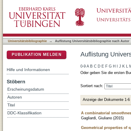
Auflistung Universitätsbibliographie nach Aut
DSpace Repositorium (Manakin basiert)
Universitätsbibliographie
→
Auflistung Universitätsbibliographie nach Autor
Auflistung Univers
PUBLIKATION MELDEN
0-9
A
B
C
D
E
F
G
H
I
J
K
L
Hilfe und Informationen
Oder geben Sie die ersten Bu
Stöbern
Sortiert nach:
Erscheinungsdatum
Autoren
Anzeige der Dokumente 1-6
Titel
A combinatorial smoothness 
DDC-Klassifikation
Gagliardi, Giuliano
(
2015
)
Geometrical properties of s