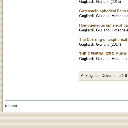
Gagliardi, Giuliano
(
2015
)
Gorenstein spherical Fano v
Gagliardi, Giuliano
;
Hofscheie
Homogeneous spherical dat
Gagliardi, Giuliano
;
Hofscheie
The Cox ring of a spherica
Gagliardi, Giuliano
(
2014
)
THE GENERALIZED MUKAI
Gagliardi, Giuliano
;
Hofscheie
Anzeige der Dokumente 1-6
Kontakt