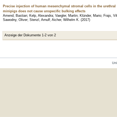
Precise injection of human mesenchymal stromal cells in the urethral
minipigs does not cause unspecific bulking effects
Amend, Bastian
;
Kelp, Alexandra
;
Vaegler, Martin
;
Klünder, Mario
;
Frajs, Vi
Sawodny, Oliver
;
Stenzl, Arnulf
;
Aicher, Wilhelm K.
(
2017
)
Anzeige der Dokumente 1-2 von 2
Uni