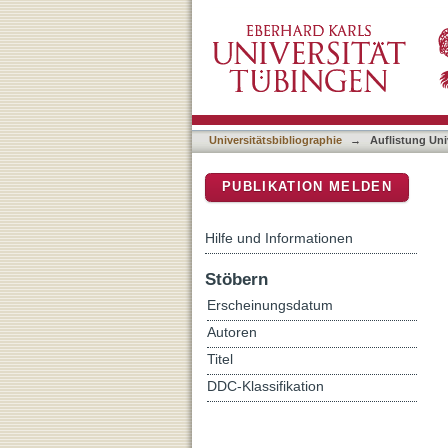
Auflistung Universitätsbibl
DSpace Repositorium (Manakin b
Universitätsbibliographie
→
Auflistung Uni
PUBLIKATION MELDEN
Hilfe und Informationen
Stöbern
Erscheinungsdatum
Autoren
Titel
DDC-Klassifikation