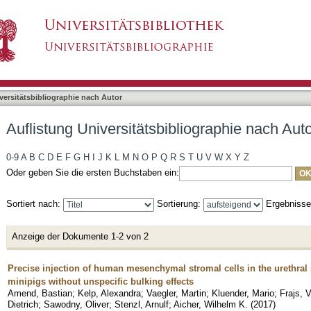
iographie nach Autor "Frajs, Viktoria"
asiert)
versitätsbibliographie nach Autor
Auflistung Universitätsbibliographie nach Autor
0-9
A
B
C
D
E
F
G
H
I
J
K
L
M
N
O
P
Q
R
S
T
U
V
W
X
Y
Z
Oder geben Sie die ersten Buchstaben ein:
Sortiert nach:
Sortierung:
Ergebniss
Anzeige der Dokumente 1-2 von 2
Precise injection of human mesenchymal stromal cells in the urethral
minipigs without unspecific bulking effects
Amend, Bastian
;
Kelp, Alexandra
;
Vaegler, Martin
;
Kluender, Mario
;
Frajs, V
Dietrich
;
Sawodny, Oliver
;
Stenzl, Arnulf
;
Aicher, Wilhelm K.
(
2017
)