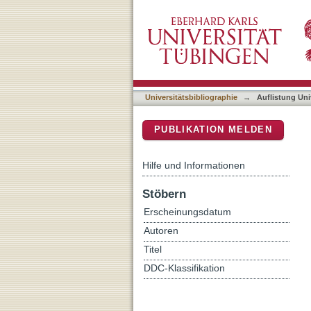
Auflistung Universitätsbib
DSpace Repositorium (Manakin b
Universitätsbibliographie
→
Auflistung Uni
PUBLIKATION MELDEN
Hilfe und Informationen
Stöbern
Erscheinungsdatum
Autoren
Titel
DDC-Klassifikation