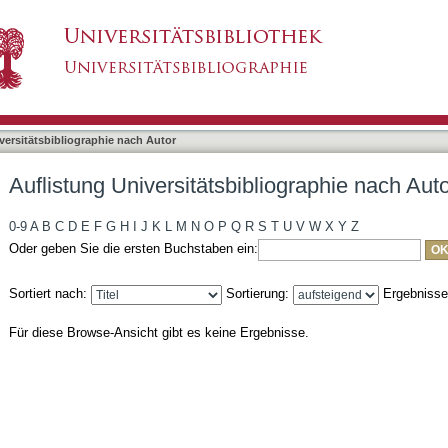
liographie nach Autor "Fleischer, Stephanie"
asiert)
versitätsbibliographie nach Autor
Auflistung Universitätsbibliographie nach Auto
0-9
A
B
C
D
E
F
G
H
I
J
K
L
M
N
O
P
Q
R
S
T
U
V
W
X
Y
Z
Oder geben Sie die ersten Buchstaben ein:
Sortiert nach:
Sortierung:
Ergebniss
Für diese Browse-Ansicht gibt es keine Ergebnisse.