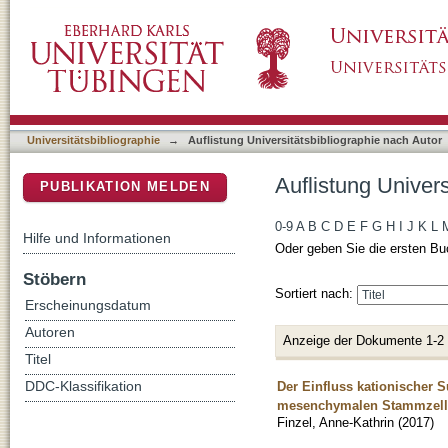
Auflistung Universitätsbibliographie nach Aut
DSpace Repositorium (Manakin basiert)
Universitätsbibliographie
→
Auflistung Universitätsbibliographie nach Autor
Auflistung Univers
PUBLIKATION MELDEN
0-9
A
B
C
D
E
F
G
H
I
J
K
L
Hilfe und Informationen
Oder geben Sie die ersten Bu
Stöbern
Sortiert nach:
Erscheinungsdatum
Autoren
Anzeige der Dokumente 1-2
Titel
Der Einfluss kationischer
DDC-Klassifikation
mesenchymalen Stammzellen
Finzel, Anne-Kathrin
(
2017
)