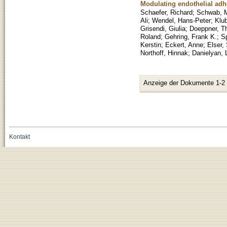
Modulating endothelial adh
Schaefer, Richard
;
Schwab, M
Ali
;
Wendel, Hans-Peter
;
Klub
Grisendi, Giulia
;
Doeppner, T
Roland
;
Gehring, Frank K.
;
S
Kerstin
;
Eckert, Anne
;
Elser,
Northoff, Hinnak
;
Danielyan, 
Anzeige der Dokumente 1-2
Kontakt