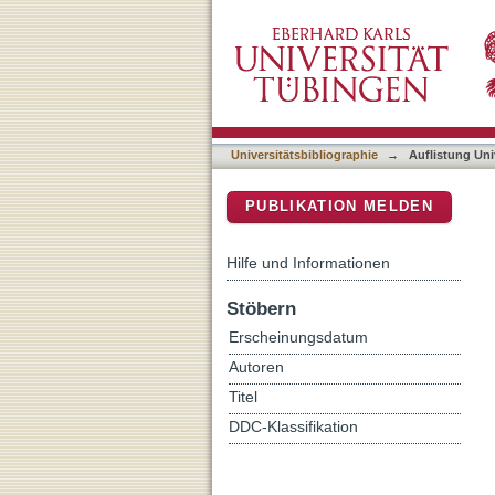
Auflistung Universitätsbib
DSpace Repositorium (Manakin b
Universitätsbibliographie
→
Auflistung Uni
PUBLIKATION MELDEN
Hilfe und Informationen
Stöbern
Erscheinungsdatum
Autoren
Titel
DDC-Klassifikation