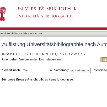
liographie nach Autor "Fiedler, Hendrik"
asiert)
versitätsbibliographie nach Autor
Auflistung Universitätsbibliographie nach Auto
0-9
A
B
C
D
E
F
G
H
I
J
K
L
M
N
O
P
Q
R
S
T
U
V
W
X
Y
Z
Oder geben Sie die ersten Buchstaben ein:
Sortiert nach:
Sortierung:
Ergebniss
Für diese Browse-Ansicht gibt es keine Ergebnisse.