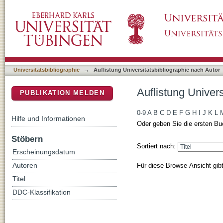
Auflistung Universitätsbibliographie nach Aut
DSpace Repositorium (Manakin basiert)
Universitätsbibliographie
→
Auflistung Universitätsbibliographie nach Autor
Auflistung Univers
PUBLIKATION MELDEN
0-9
A
B
C
D
E
F
G
H
I
J
K
L
Hilfe und Informationen
Oder geben Sie die ersten Bu
Stöbern
Sortiert nach:
Erscheinungsdatum
Für diese Browse-Ansicht gib
Autoren
Titel
DDC-Klassifikation