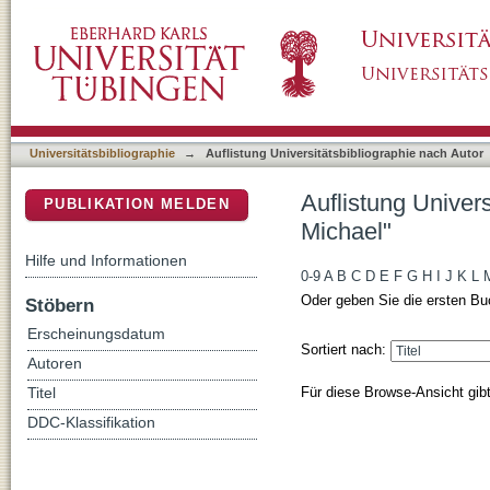
Auflistung Universitätsbibliographie nach Aut
DSpace Repositorium (Manakin basiert)
Universitätsbibliographie
→
Auflistung Universitätsbibliographie nach Autor
Auflistung Univers
PUBLIKATION MELDEN
Michael"
Hilfe und Informationen
0-9
A
B
C
D
E
F
G
H
I
J
K
L
Oder geben Sie die ersten Bu
Stöbern
Erscheinungsdatum
Sortiert nach:
Autoren
Für diese Browse-Ansicht gib
Titel
DDC-Klassifikation