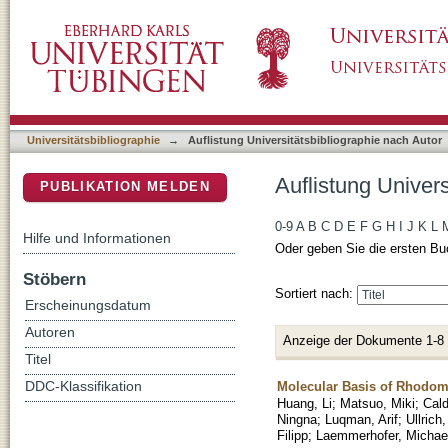
Auflistung Universitätsbibliographie nach Au
DSpace Repositorium (Manakin basiert)
Universitätsbibliographie
→
Auflistung Universitätsbibliographie nach Autor
Auflistung Univer
PUBLIKATION MELDEN
0-9
A
B
C
D
E
F
G
H
I
J
K
L
Hilfe und Informationen
Oder geben Sie die ersten Bu
Stöbern
Sortiert nach:
Erscheinungsdatum
Autoren
Anzeige der Dokumente 1-8
Titel
Molecular Basis of Rhodom
DDC-Klassifikation
Huang, Li
;
Matsuo, Miki
;
Cald
Ningna
;
Luqman, Arif
;
Ullrich
Filipp
;
Laemmerhofer, Michae