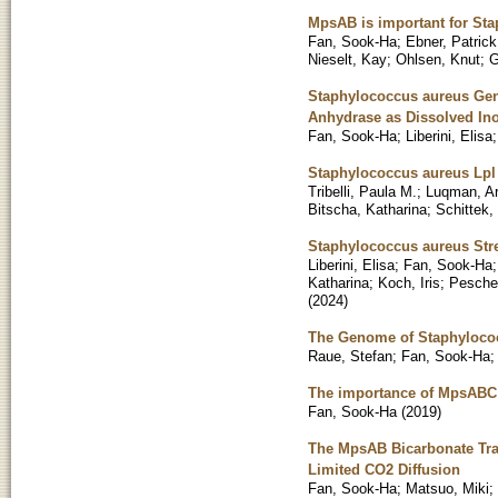
MpsAB is important for Sta
Fan, Sook-Ha
;
Ebner, Patrick
Nieselt, Kay
;
Ohlsen, Knut
;
G
Staphylococcus aureus Gen
Anhydrase as Dissolved In
Fan, Sook-Ha
;
Liberini, Elisa
Staphylococcus aureus Lpl p
Tribelli, Paula M.
;
Luqman, Ar
Bitscha, Katharina
;
Schittek, 
Staphylococcus aureus Str
Liberini, Elisa
;
Fan, Sook-Ha
Katharina
;
Koch, Iris
;
Pesche
(
2024
)
The Genome of Staphyloco
Raue, Stefan
;
Fan, Sook-Ha
The importance of MpsABC f
Fan, Sook-Ha
(
2019
)
The MpsAB Bicarbonate Tran
Limited CO2 Diffusion
Fan, Sook-Ha
;
Matsuo, Miki
;