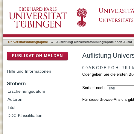
Auflistung Universitätsbibliographie nach Aut
DSpace Repositorium (Manakin basiert)
Universitätsbibliographie
→
Auflistung Universitätsbibliographie nach Autor
Auflistung Univers
PUBLIKATION MELDEN
0-9
A
B
C
D
E
F
G
H
I
J
K
L
Hilfe und Informationen
Oder geben Sie die ersten Bu
Stöbern
Sortiert nach:
Erscheinungsdatum
Für diese Browse-Ansicht gib
Autoren
Titel
DDC-Klassifikation