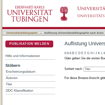
Auflistung Universitätsbibliographie nach Aut
DSpace Repositorium (Manakin basiert)
Universitätsbibliographie
→
Auflistung Universitätsbibliographie nach Autor
Auflistung Univers
PUBLIKATION MELDEN
0-9
A
B
C
D
E
F
G
H
I
J
K
L
Hilfe und Informationen
Oder geben Sie die ersten Bu
Stöbern
Sortiert nach:
Erscheinungsdatum
Für diese Browse-Ansicht gib
Autoren
Titel
DDC-Klassifikation