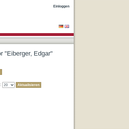
Einloggen
or "Eiberger, Edgar"
e: