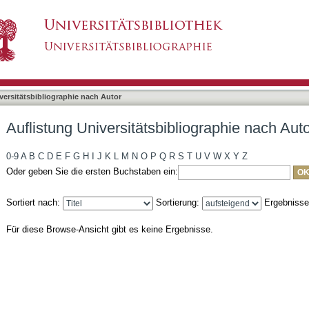
liographie nach Autor "Eiberger, Edgar"
asiert)
versitätsbibliographie nach Autor
Auflistung Universitätsbibliographie nach Aut
0-9
A
B
C
D
E
F
G
H
I
J
K
L
M
N
O
P
Q
R
S
T
U
V
W
X
Y
Z
Oder geben Sie die ersten Buchstaben ein:
Sortiert nach:
Sortierung:
Ergebniss
Für diese Browse-Ansicht gibt es keine Ergebnisse.