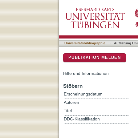
Auflistung Universitätsbib
DSpace Repositorium (Manakin b
Universitätsbibliographie
→
Auflistung Uni
PUBLIKATION MELDEN
Hilfe und Informationen
Stöbern
Erscheinungsdatum
Autoren
Titel
DDC-Klassifikation