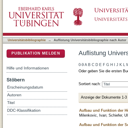
Auflistung Universitätsbibliographie nach A
DSpace Repositorium (Manakin basiert)
Universitätsbibliographie
→
Auflistung Universitätsbibliographie nach Autor
Auflistung Univer
PUBLIKATION MELDEN
0-9
A
B
C
D
E
F
G
H
I
J
K
L
Hilfe und Informationen
Oder geben Sie die ersten Bu
Stöbern
Sortiert nach:
Erscheinungsdatum
Autoren
Anzeige der Dokumente 1-3
Titel
Aufbau und Funktion der H
DDC-Klassifikation
Milenkovic, Ivan
;
Schiefer, Ul
Aufbau und Funktion der 