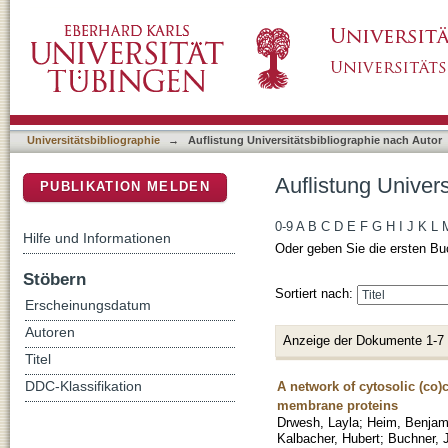
Auflistung Universitätsbibliographie nach Au
DSpace Repositorium (Manakin basiert)
Universitätsbibliographie
→
Auflistung Universitätsbibliographie nach Autor
Auflistung Univer
PUBLIKATION MELDEN
0-9
A
B
C
D
E
F
G
H
I
J
K
L
Hilfe und Informationen
Oder geben Sie die ersten Bu
Stöbern
Sortiert nach:
Erscheinungsdatum
Autoren
Anzeige der Dokumente 1-7
Titel
A network of cytosolic (co
DDC-Klassifikation
membrane proteins
Drwesh, Layla
;
Heim, Benjam
Kalbacher, Hubert
;
Buchner, 