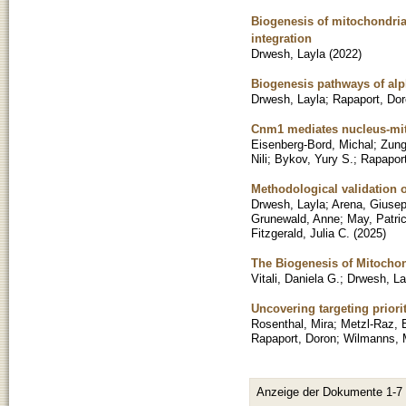
Biogenesis of mitochondrial
integration
Drwesh, Layla
(
2022
)
Biogenesis pathways of alp
Drwesh, Layla
;
Rapaport, Do
Cnm1 mediates nucleus-mito
Eisenberg-Bord, Michal
;
Zun
Nili
;
Bykov, Yury S.
;
Rapapor
Methodological validation o
Drwesh, Layla
;
Arena, Giuse
Grunewald, Anne
;
May, Patri
Fitzgerald, Julia C.
(
2025
)
The Biogenesis of Mitocho
Vitali, Daniela G.
;
Drwesh, La
Uncovering targeting priori
Rosenthal, Mira
;
Metzl-Raz, 
Rapaport, Doron
;
Wilmanns, 
Anzeige der Dokumente 1-7