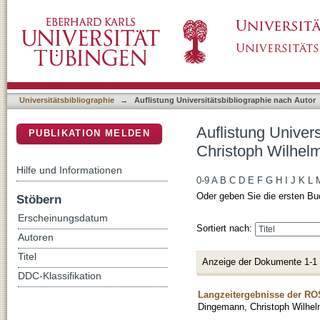
Auflistung Universitätsbibliographie nach A
DSpace Repositorium (Manakin basiert)
Universitätsbibliographie
→
Auflistung Universitätsbibliographie nach Autor
Auflistung Univer
PUBLIKATION MELDEN
Christoph Wilhel
Hilfe und Informationen
0-9
A
B
C
D
E
F
G
H
I
J
K
L
Oder geben Sie die ersten Bu
Stöbern
Erscheinungsdatum
Sortiert nach:
Autoren
Titel
Anzeige der Dokumente 1-1
DDC-Klassifikation
Langzeitergebnisse der ROSS
Dingemann, Christoph Wilhe