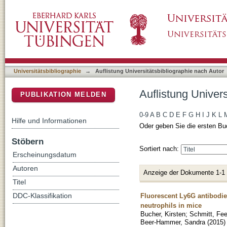
Auflistung Universitätsbibliographie nach Aut
DSpace Repositorium (Manakin basiert)
Universitätsbibliographie
→
Auflistung Universitätsbibliographie nach Autor
Auflistung Univers
PUBLIKATION MELDEN
0-9
A
B
C
D
E
F
G
H
I
J
K
L
Hilfe und Informationen
Oder geben Sie die ersten Bu
Stöbern
Sortiert nach:
Erscheinungsdatum
Autoren
Anzeige der Dokumente 1-1
Titel
Fluorescent Ly6G antibodie
DDC-Klassifikation
neutrophils in mice
Bucher, Kirsten
;
Schmitt, Fe
Beer-Hammer, Sandra
(
2015
)