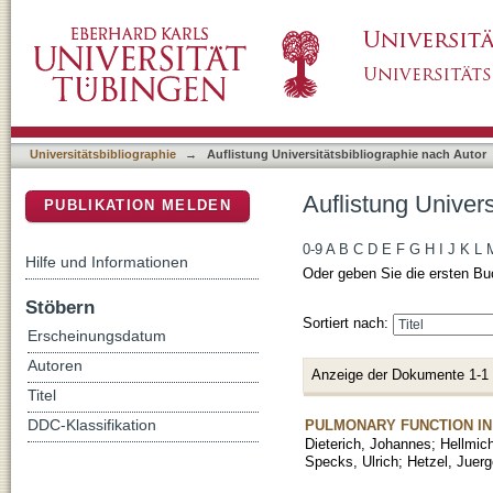
Auflistung Universitätsbibliographie nach Aut
DSpace Repositorium (Manakin basiert)
Universitätsbibliographie
→
Auflistung Universitätsbibliographie nach Autor
Auflistung Univers
PUBLIKATION MELDEN
0-9
A
B
C
D
E
F
G
H
I
J
K
L
Hilfe und Informationen
Oder geben Sie die ersten Bu
Stöbern
Sortiert nach:
Erscheinungsdatum
Autoren
Anzeige der Dokumente 1-1
Titel
PULMONARY FUNCTION IN
DDC-Klassifikation
Dieterich, Johannes
;
Hellmic
Specks, Ulrich
;
Hetzel, Juer