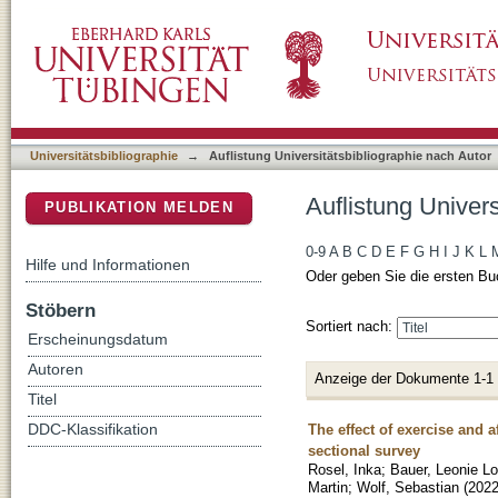
Auflistung Universitätsbibliographie nach Aut
DSpace Repositorium (Manakin basiert)
Universitätsbibliographie
→
Auflistung Universitätsbibliographie nach Autor
Auflistung Univers
PUBLIKATION MELDEN
0-9
A
B
C
D
E
F
G
H
I
J
K
L
Hilfe und Informationen
Oder geben Sie die ersten Bu
Stöbern
Sortiert nach:
Erscheinungsdatum
Autoren
Anzeige der Dokumente 1-1
Titel
The effect of exercise and 
DDC-Klassifikation
sectional survey
Rosel, Inka
;
Bauer, Leonie Lo
Martin
;
Wolf, Sebastian
(
202