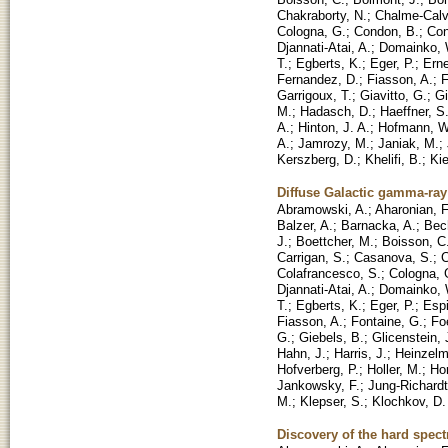
Chakraborty, N.
;
Chalme-Calv
Cologna, G.
;
Condon, B.
;
Con
Djannati-Atai, A.
;
Domainko, 
T.
;
Egberts, K.
;
Eger, P.
;
Erne
Fernandez, D.
;
Fiasson, A.
;
F
Garrigoux, T.
;
Giavitto, G.
;
Gi
M.
;
Hadasch, D.
;
Haeffner, S
A.
;
Hinton, J. A.
;
Hofmann, W
A.
;
Jamrozy, M.
;
Janiak, M.
;
Kerszberg, D.
;
Khelifi, B.
;
Kie
Diffuse Galactic gamma-ra
Abramowski, A.
;
Aharonian, F
Balzer, A.
;
Barnacka, A.
;
Bech
J.
;
Boettcher, M.
;
Boisson, C
Carrigan, S.
;
Casanova, S.
;
C
Colafrancesco, S.
;
Cologna, 
Djannati-Atai, A.
;
Domainko, 
T.
;
Egberts, K.
;
Eger, P.
;
Espi
Fiasson, A.
;
Fontaine, G.
;
Foe
G.
;
Giebels, B.
;
Glicenstein, 
Hahn, J.
;
Harris, J.
;
Heinzelm
Hofverberg, P.
;
Holler, M.
;
Ho
Jankowsky, F.
;
Jung-Richardt,
M.
;
Klepser, S.
;
Klochkov, D.
Discovery of the hard spe