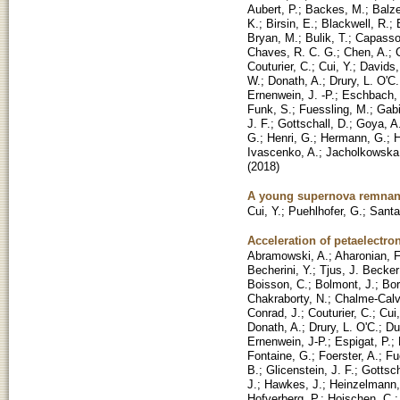
Aubert, P.
;
Backes, M.
;
Balze
K.
;
Birsin, E.
;
Blackwell, R.
;
Bryan, M.
;
Bulik, T.
;
Capasso
Chaves, R. C. G.
;
Chen, A.
;
Couturier, C.
;
Cui, Y.
;
Davids, 
W.
;
Donath, A.
;
Drury, L. O'C.
Ernenwein, J. -P.
;
Eschbach,
Funk, S.
;
Fuessling, M.
;
Gabi
J. F.
;
Gottschall, D.
;
Goya, A
G.
;
Henri, G.
;
Hermann, G.
;
H
Ivascenko, A.
;
Jacholkowska,
(
2018
)
A young supernova remnant
Cui, Y.
;
Puehlhofer, G.
;
Santa
Acceleration of petaelectro
Abramowski, A.
;
Aharonian, F
Becherini, Y.
;
Tjus, J. Becker
Boisson, C.
;
Bolmont, J.
;
Bor
Chakraborty, N.
;
Chalme-Calv
Conrad, J.
;
Couturier, C.
;
Cui,
Donath, A.
;
Drury, L. O'C.
;
Du
Ernenwein, J-P.
;
Espigat, P.
;
Fontaine, G.
;
Foerster, A.
;
Fu
B.
;
Glicenstein, J. F.
;
Gottsch
J.
;
Hawkes, J.
;
Heinzelmann,
Hofverberg, P.
;
Hoischen, C.