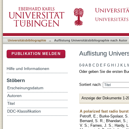
Auflistung Universitätsbibliographie nach Au
DSpace Repositorium (Manakin basiert)
Universitätsbibliographie
→
Auflistung Universitätsbibliographie nach Autor
Auflistung Univer
PUBLIKATION MELDEN
0-9
A
B
C
D
E
F
G
H
I
J
K
L
Hilfe und Informationen
Oder geben Sie die ersten Bu
Stöbern
Sortiert nach:
Erscheinungsdatum
Autoren
Anzeige der Dokumente 1-2
Titel
A polarized fast radio burst
DDC-Klassifikation
Petroff, E.
;
Burke-Spolaor, S.
Bernard, S. R.
;
Bhandari, S.
;
V. S.
;
Farnes, J. S.
;
Hardy, L