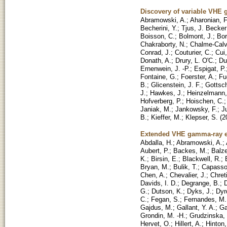
Discovery of variable VHE
Abramowski, A.
;
Aharonian, F
Becherini, Y.
;
Tjus, J. Becker
Boisson, C.
;
Bolmont, J.
;
Bor
Chakraborty, N.
;
Chalme-Calv
Conrad, J.
;
Couturier, C.
;
Cui,
Donath, A.
;
Drury, L. O'C.
;
Du
Ernenwein, J. -P.
;
Espigat, P.
Fontaine, G.
;
Foerster, A.
;
Fu
B.
;
Glicenstein, J. F.
;
Gottsch
J.
;
Hawkes, J.
;
Heinzelmann,
Hofverberg, P.
;
Hoischen, C.
Janiak, M.
;
Jankowsky, F.
;
J
B.
;
Kieffer, M.
;
Klepser, S.
(
2
Extended VHE gamma-ray em
Abdalla, H.
;
Abramowski, A.
;
Aubert, P.
;
Backes, M.
;
Balze
K.
;
Birsin, E.
;
Blackwell, R.
;
Bryan, M.
;
Bulik, T.
;
Capasso
Chen, A.
;
Chevalier, J.
;
Chret
Davids, I. D.
;
Degrange, B.
;
D
G.
;
Dutson, K.
;
Dyks, J.
;
Dyr
C.
;
Fegan, S.
;
Fernandes, M.
Gajdus, M.
;
Gallant, Y. A.
;
Ga
Grondin, M. -H.
;
Grudzinska,
Hervet, O.
;
Hillert, A.
;
Hinton,