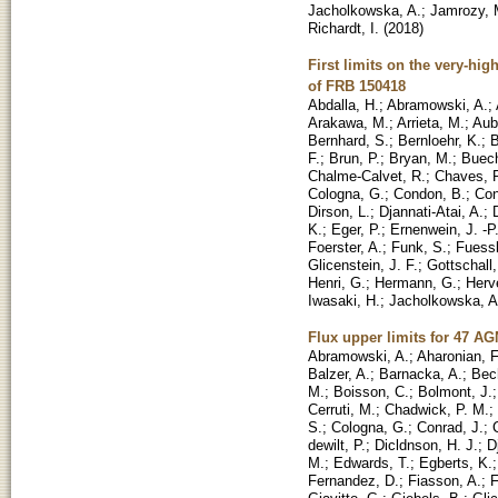
Jacholkowska, A.
;
Jamrozy, 
Richardt, I.
(
2018
)
First limits on the very-hi
of FRB 150418
Abdalla, H.
;
Abramowski, A.
;
Arakawa, M.
;
Arrieta, M.
;
Aube
Bernhard, S.
;
Bernloehr, K.
;
B
F.
;
Brun, P.
;
Bryan, M.
;
Buech
Chalme-Calvet, R.
;
Chaves, R
Cologna, G.
;
Condon, B.
;
Con
Dirson, L.
;
Djannati-Atai, A.
;
K.
;
Eger, P.
;
Ernenwein, J. -P
Foerster, A.
;
Funk, S.
;
Fuessl
Glicenstein, J. F.
;
Gottschall,
Henri, G.
;
Hermann, G.
;
Herv
Iwasaki, H.
;
Jacholkowska, A
Flux upper limits for 47 A
Abramowski, A.
;
Aharonian, F
Balzer, A.
;
Barnacka, A.
;
Bech
M.
;
Boisson, C.
;
Bolmont, J.
Cerruti, M.
;
Chadwick, P. M.
;
S.
;
Cologna, G.
;
Conrad, J.
;
dewilt, P.
;
Dicldnson, H. J.
;
D
M.
;
Edwards, T.
;
Egberts, K.
Fernandez, D.
;
Fiasson, A.
;
F