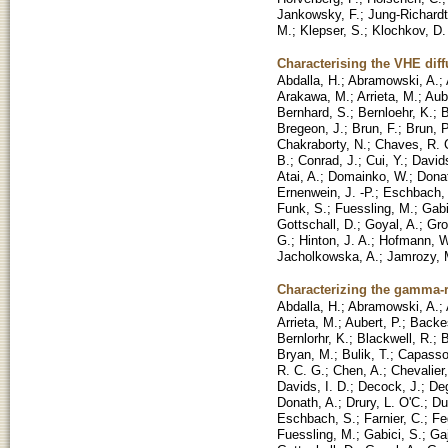
Jankowsky, F.
;
Jung-Richardt,
M.
;
Klepser, S.
;
Klochkov, D.
Characterising the VHE diff
Abdalla, H.
;
Abramowski, A.
;
Arakawa, M.
;
Arrieta, M.
;
Aube
Bernhard, S.
;
Bernloehr, K.
;
B
Bregeon, J.
;
Brun, F.
;
Brun, P
Chakraborty, N.
;
Chaves, R. 
B.
;
Conrad, J.
;
Cui, Y.
;
Davids
Atai, A.
;
Domainko, W.
;
Donat
Ernenwein, J. -P.
;
Eschbach,
Funk, S.
;
Fuessling, M.
;
Gabi
Gottschall, D.
;
Goyal, A.
;
Gro
G.
;
Hinton, J. A.
;
Hofmann, W
Jacholkowska, A.
;
Jamrozy, 
Characterizing the gamma-r
Abdalla, H.
;
Abramowski, A.
;
Arrieta, M.
;
Aubert, P.
;
Backe
Bernlorhr, K.
;
Blackwell, R.
;
B
Bryan, M.
;
Bulik, T.
;
Capasso
R. C. G.
;
Chen, A.
;
Chevalier,
Davids, I. D.
;
Decock, J.
;
Deg
Donath, A.
;
Drury, L. O'C.
;
Du
Eschbach, S.
;
Farnier, C.
;
Fe
Fuessling, M.
;
Gabici, S.
;
Ga