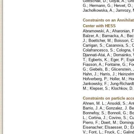
Gottschall, D.
;
Goyal, A.
;
Gro
G.
;
Hermann, G.
;
Hervet, O.
Jacholkowska, A.
;
Jamrozy, 
Constraints on an Annihila
Center with HESS
Abramowski, A.
;
Aharonian, F
Balzer, A.
;
Barnacka, A.
;
Bech
J.
;
Boettcher, M.
;
Boisson, C
Carrigan, S.
;
Casanova, S.
;
C
Colafrancesco, S.
;
Cologna, 
Djannati-Atai, A.
;
Domainko, 
T.
;
Egberts, K.
;
Eger, P.
;
Espi
Fiasson, A.
;
Fontaine, G.
;
Foe
G.
;
Giebels, B.
;
Glicenstein, 
Hahn, J.
;
Harris, J.
;
Heinzelm
Hofverberg, P.
;
Holler, M.
;
Ho
Jankowsky, F.
;
Jung-Richardt,
M.
;
Klepser, S.
;
Klochkov, D.
Constraints on particle a
Ahnen, M. L.
;
Ansoldi, S.
;
Ant
Barrio, J. A.
;
Gonzalez, J. Be
Bonnefoy, S.
;
Bonnoli, G.
;
Bo
L.
;
Cortina, J.
;
Covino, S.
;
Cu
Pierro, F.
;
Doert, M.
;
Domingu
Eisenacher
;
Elsaesser, D.
;
E
V.
;
Font, L.
;
Fruck, C.
;
Galind