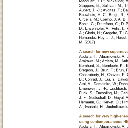
Macquart, J. P.
;
Mickaliger, 
Stappers, B.
;
Sullivan, M.
;
Ti
Aubert, J. -J.
;
Avgitas, T.
;
Ba
Bouwhuis, M. C.
;
Bruijn, R.
;
Circella, M.
;
Coelho, J. A. B.
Bonis, G.
;
Distefano, C.
;
Di P
D.
;
Enzenhofer, A.
;
Felis, I.
;
A.
;
Glotin, H.
;
Gregoire, T.
;
G
Hernandez-Rey, J. J.
;
Hossl, 
M.
(
2017
)
A search for new supernova
Abdalla, H.
;
Abramowski, A.
;
Arakawa, M.
;
Arrieta, M.
;
Aube
Bernhard, S.
;
Bernloehr, K.
;
B
Bregeon, J.
;
Brun, F.
;
Brun, P
Chakraborty, N.
;
Chaves, R. 
B.
;
Conrad, J.
;
Cui, Y.
;
Davids
Atai, A.
;
Domainko, W.
;
Donat
Ernenwein, J. -P.
;
Eschbach,
Funk, S.
;
Fuessling, M.
;
Gabi
J. F.
;
Gottschall, D.
;
Goyal, A
Hermann, G.
;
Hervet, O.
;
Hin
A.
;
Iwasaki, H.
;
Jacholkowska
A search for very high-ene
using contemporaneous HE
Abdalla, H.
;
Abramowski, A.
;