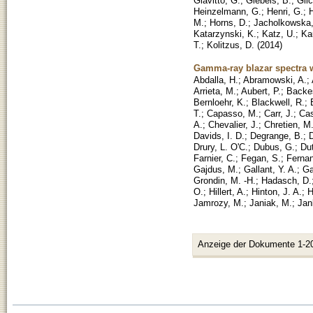
Giavitto, G.
;
Giebels, B.
;
Glic
Heinzelmann, G.
;
Henri, G.
;
M.
;
Horns, D.
;
Jacholkowska,
Katarzynski, K.
;
Katz, U.
;
Ka
T.
;
Kolitzus, D.
(
2014
)
Gamma-ray blazar spectra 
Abdalla, H.
;
Abramowski, A.
;
Arrieta, M.
;
Aubert, P.
;
Backe
Bernloehr, K.
;
Blackwell, R.
;
T.
;
Capasso, M.
;
Carr, J.
;
Cas
A.
;
Chevalier, J.
;
Chretien, M
Davids, I. D.
;
Degrange, B.
;
D
Drury, L. O'C.
;
Dubus, G.
;
Du
Farnier, C.
;
Fegan, S.
;
Fernan
Gajdus, M.
;
Gallant, Y. A.
;
Ga
Grondin, M. -H.
;
Hadasch, D.
O.
;
Hillert, A.
;
Hinton, J. A.
;
H
Jamrozy, M.
;
Janiak, M.
;
Jan
Anzeige der Dokumente 1-2