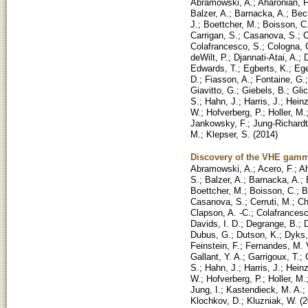
Abramowski, A.
;
Aharonian, F
Balzer, A.
;
Barnacka, A.
;
Bech
J.
;
Boettcher, M.
;
Boisson, C
Carrigan, S.
;
Casanova, S.
;
C
Colafrancesco, S.
;
Cologna, 
deWilt, P.
;
Djannati-Atai, A.
;
Edwards, T.
;
Egberts, K.
;
Ege
D.
;
Fiasson, A.
;
Fontaine, G.
Giavitto, G.
;
Giebels, B.
;
Glic
S.
;
Hahn, J.
;
Harris, J.
;
Hein
W.
;
Hofverberg, P.
;
Holler, M.
Jankowsky, F.
;
Jung-Richardt,
M.
;
Klepser, S.
(
2014
)
Discovery of the VHE gamma
Abramowski, A.
;
Acero, F.
;
Ah
S.
;
Balzer, A.
;
Barnacka, A.
;
Boettcher, M.
;
Boisson, C.
;
B
Casanova, S.
;
Cerruti, M.
;
Ch
Clapson, A. -C.
;
Colafrancesc
Davids, I. D.
;
Degrange, B.
;
D
Dubus, G.
;
Dutson, K.
;
Dyks,
Feinstein, F.
;
Fernandes, M. 
Gallant, Y. A.
;
Garrigoux, T.
;
S.
;
Hahn, J.
;
Harris, J.
;
Hein
W.
;
Hofverberg, P.
;
Holler, M.
Jung, I.
;
Kastendieck, M. A.
;
Klochkov, D.
;
Kluzniak, W.
(
2