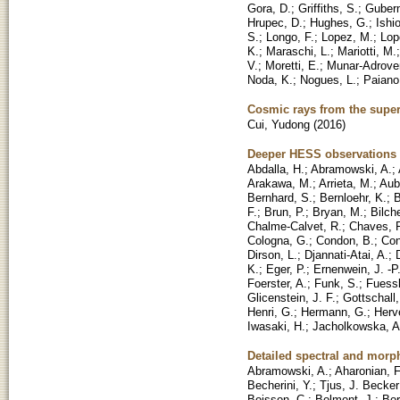
Gora, D.
;
Griffiths, S.
;
Guber
Hrupec, D.
;
Hughes, G.
;
Ishi
S.
;
Longo, F.
;
Lopez, M.
;
Lop
K.
;
Maraschi, L.
;
Mariotti, M.
V.
;
Moretti, E.
;
Munar-Adrover
Noda, K.
;
Nogues, L.
;
Paiano
Cosmic rays from the sup
Cui, Yudong
(
2016
)
Deeper HESS observations o
Abdalla, H.
;
Abramowski, A.
;
Arakawa, M.
;
Arrieta, M.
;
Aube
Bernhard, S.
;
Bernloehr, K.
;
B
F.
;
Brun, P.
;
Bryan, M.
;
Bilch
Chalme-Calvet, R.
;
Chaves, R
Cologna, G.
;
Condon, B.
;
Con
Dirson, L.
;
Djannati-Atai, A.
;
K.
;
Eger, P.
;
Ernenwein, J. -P
Foerster, A.
;
Funk, S.
;
Fuessl
Glicenstein, J. F.
;
Gottschall,
Henri, G.
;
Hermann, G.
;
Herv
Iwasaki, H.
;
Jacholkowska, A
Detailed spectral and morp
Abramowski, A.
;
Aharonian, F
Becherini, Y.
;
Tjus, J. Becker
Boisson, C.
;
Bolmont, J.
;
Bor