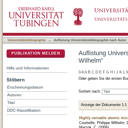
Auflistung Universitätsbibliographie nach Aut
DSpace Repositorium (Manakin basiert)
Universitätsbibliographie
→
Auflistung Universitätsbibliographie nach Autor
Auflistung Univers
PUBLIKATION MELDEN
Wilhelm"
Hilfe und Informationen
0-9
A
B
C
D
E
F
G
H
I
J
K
L
Oder geben Sie die ersten Bu
Stöbern
Erscheinungsdatum
Sortiert nach:
Autoren
Titel
Anzeige der Dokumente 1-1
DDC-Klassifikation
Highly versatile atomic mi
Courteille, Philippe Wilhelm
;
Marzok, C.
(
2006
)