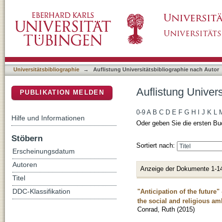
Auflistung Universitätsbibliographie nach Au
DSpace Repositorium (Manakin basiert)
Universitätsbibliographie
→
Auflistung Universitätsbibliographie nach Autor
Auflistung Univer
PUBLIKATION MELDEN
0-9
A
B
C
D
E
F
G
H
I
J
K
L
Hilfe und Informationen
Oder geben Sie die ersten Bu
Stöbern
Sortiert nach:
Erscheinungsdatum
Autoren
Anzeige der Dokumente 1-1
Titel
"Anticipation of the future
DDC-Klassifikation
the social and religious am
Conrad, Ruth
(
2015
)