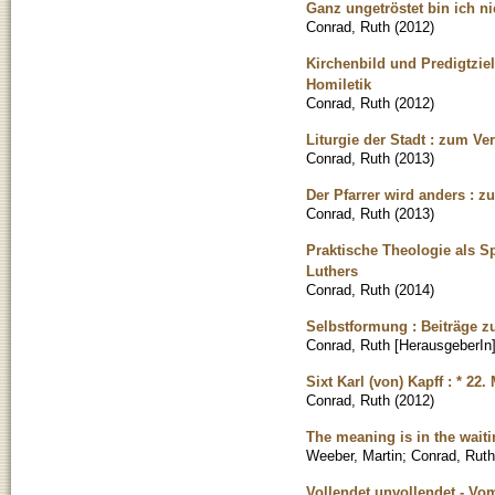
Ganz ungetröstet bin ich nic
Conrad, Ruth
(
2012
)
Kirchenbild und Predigtzie
Homiletik
Conrad, Ruth
(
2012
)
Liturgie der Stadt : zum Ve
Conrad, Ruth
(
2013
)
Der Pfarrer wird anders : 
Conrad, Ruth
(
2013
)
Praktische Theologie als S
Luthers
Conrad, Ruth
(
2014
)
Selbstformung : Beiträge z
Conrad, Ruth [HerausgeberIn
Sixt Karl (von) Kapff : * 22.
Conrad, Ruth
(
2012
)
The meaning is in the waiti
Weeber, Martin
;
Conrad, Ruth
Vollendet unvollendet - Vo