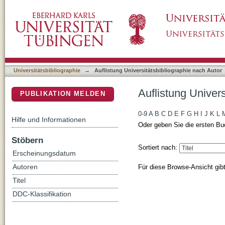
Auflistung Universitätsbibliographie nach Au
DSpace Repositorium (Manakin basiert)
Universitätsbibliographie
→
Auflistung Universitätsbibliographie nach Autor
Auflistung Univer
PUBLIKATION MELDEN
0-9
A
B
C
D
E
F
G
H
I
J
K
L
Hilfe und Informationen
Oder geben Sie die ersten Bu
Stöbern
Sortiert nach:
Erscheinungsdatum
Für diese Browse-Ansicht gib
Autoren
Titel
DDC-Klassifikation