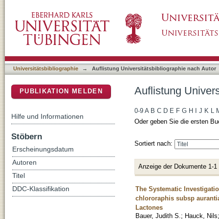
Auflistung Universitätsbibliographie nach Auto
DSpace Repositorium (Manakin basiert)
Universitätsbibliographie
→
Auflistung Universitätsbibliographie nach Autor
Auflistung Univers
PUBLIKATION MELDEN
0-9
A
B
C
D
E
F
G
H
I
J
K
L
Hilfe und Informationen
Oder geben Sie die ersten Bu
Stöbern
Sortiert nach:
Erscheinungsdatum
Autoren
Anzeige der Dokumente 1-1
Titel
The Systematic Investigat
DDC-Klassifikation
chlororaphis subsp auranti
Lactones
Bauer, Judith S.
;
Hauck, Nils