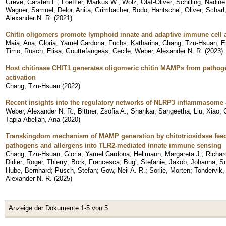
Greve, Carsten L.
;
Loeffler, Markus W.
;
Wolz, Olaf-Oliver
;
Schilling, Nadine
Wagner, Samuel
;
Delor, Anita
;
Grimbacher, Bodo
;
Hantschel, Oliver
;
Scharl
Alexander N. R.
(
2021
)
Chitin oligomers promote lymphoid innate and adaptive immune cell a
Maia, Ana
;
Gloria, Yamel Cardona
;
Fuchs, Katharina
;
Chang, Tzu-Hsuan
;
E
Timo
;
Rusch, Elisa
;
Gouttefangeas, Cecile
;
Weber, Alexander N. R.
(
2023
)
Host chitinase CHIT1 generates oligomeric chitin MAMPs from pathog
activation
Chang, Tzu-Hsuan
(
2022
)
Recent insights into the regulatory networks of NLRP3 inflammasome 
Weber, Alexander N. R.
;
Bittner, Zsofia A.
;
Shankar, Sangeetha
;
Liu, Xiao
;
Tapia-Abellan, Ana
(
2020
)
Transkingdom mechanism of MAMP generation by chitotriosidase feeds
pathogens and allergens into TLR2-mediated innate immune sensing
Chang, Tzu-Hsuan
;
Gloria, Yamel Cardona
;
Hellmann, Margareta J.
;
Richar
Didier
;
Roger, Thierry
;
Bork, Francesca
;
Bugl, Stefanie
;
Jakob, Johanna
;
So
Hube, Bernhard
;
Pusch, Stefan
;
Gow, Neil A. R.
;
Sorlie, Morten
;
Tondervik,
Alexander N. R.
(
2025
)
Anzeige der Dokumente 1-5 von 5