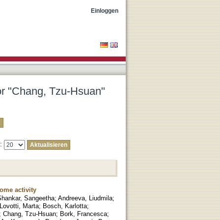
Einloggen
tor "Chang, Tzu-Hsuan"
e:
ome activity
Shankar, Sangeetha
;
Andreeva, Liudmila
;
Lovotti, Marta
;
Bosch, Karlotta
;
;
Chang, Tzu-Hsuan
;
Bork, Francesca
;