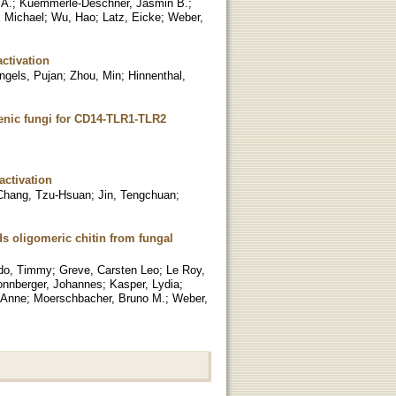
 A.
;
Kuemmerle-Deschner, Jasmin B.
;
, Michael
;
Wu, Hao
;
Latz, Eicke
;
Weber,
ctivation
ngels, Pujan
;
Zhou, Min
;
Hinnenthal,
enic fungi for CD14-TLR1-TLR2
activation
Chang, Tzu-Hsuan
;
Jin, Tengchuan
;
 oligomeric chitin from fungal
do, Timmy
;
Greve, Carsten Leo
;
Le Roy,
nnberger, Johannes
;
Kasper, Lydia
;
 Anne
;
Moerschbacher, Bruno M.
;
Weber,