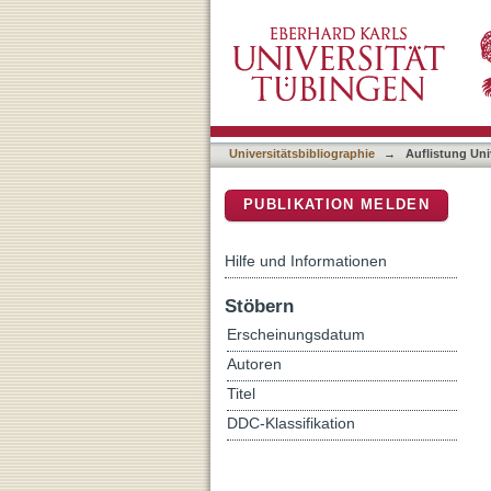
Auflistung Universitätsbi
DSpace Repositorium (Manakin b
Universitätsbibliographie
→
Auflistung Uni
PUBLIKATION MELDEN
Hilfe und Informationen
Stöbern
Erscheinungsdatum
Autoren
Titel
DDC-Klassifikation