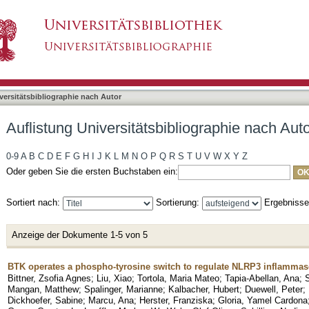
bliographie nach Autor "Chang, Tzu-Hsuan"
asiert)
versitätsbibliographie nach Autor
Auflistung Universitätsbibliographie nach Au
0-9
A
B
C
D
E
F
G
H
I
J
K
L
M
N
O
P
Q
R
S
T
U
V
W
X
Y
Z
Oder geben Sie die ersten Buchstaben ein:
Sortiert nach:
Sortierung:
Ergebniss
Anzeige der Dokumente 1-5 von 5
BTK operates a phospho-tyrosine switch to regulate NLRP3 inflammas
Bittner, Zsofia Agnes
;
Liu, Xiao
;
Tortola, Maria Mateo
;
Tapia-Abellan, Ana
;
Mangan, Matthew
;
Spalinger, Marianne
;
Kalbacher, Hubert
;
Duewell, Peter
;
Dickhoefer, Sabine
;
Marcu, Ana
;
Herster, Franziska
;
Gloria, Yamel Cardona