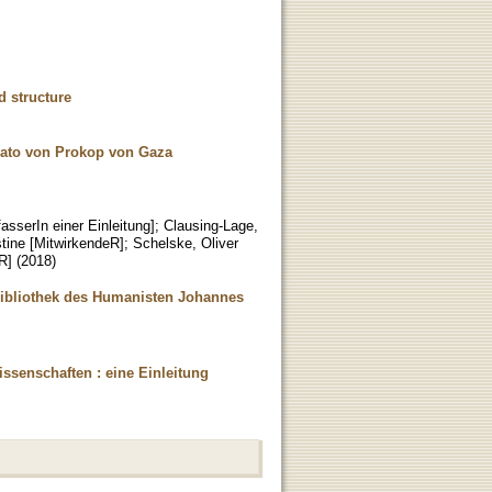
 structure
Amato von Prokop von Gaza
asserIn einer Einleitung]
;
Clausing-Lage,
stine [MitwirkendeR]
;
Schelske, Oliver
R]
(
2018
)
 Bibliothek des Humanisten Johannes
ssenschaften : eine Einleitung