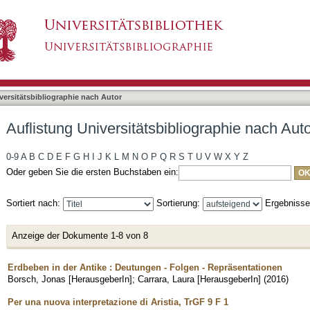
liographie nach Autor "Carrara, Laura"
asiert)
versitätsbibliographie nach Autor
Auflistung Universitätsbibliographie nach Aut
0-9
A
B
C
D
E
F
G
H
I
J
K
L
M
N
O
P
Q
R
S
T
U
V
W
X
Y
Z
Oder geben Sie die ersten Buchstaben ein:
Sortiert nach:
Sortierung:
Ergebniss
Anzeige der Dokumente 1-8 von 8
Erdbeben in der Antike : Deutungen - Folgen - Repräsentationen
Borsch, Jonas [HerausgeberIn]
;
Carrara, Laura [HerausgeberIn]
(
2016
)
Per una nuova interpretazione di Aristia, TrGF 9 F 1