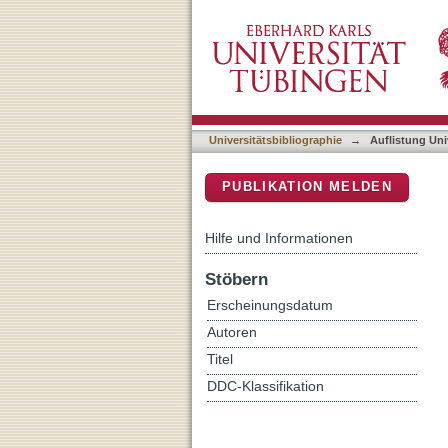
Auflistung Universitätsbib
DSpace Repositorium (Manakin b
Universitätsbibliographie
→
Auflistung Uni
PUBLIKATION MELDEN
Hilfe und Informationen
Stöbern
Erscheinungsdatum
Autoren
Titel
DDC-Klassifikation