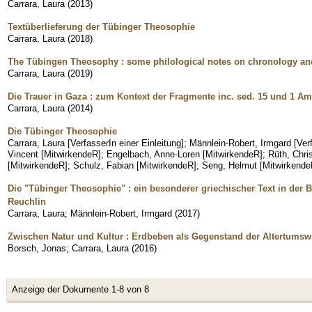
Carrara, Laura
(
2013
)
Textüberlieferung der Tübinger Theosophie
Carrara, Laura
(
2018
)
The Tübingen Theosophy : some philological notes on chronology and
Carrara, Laura
(
2019
)
Die Trauer in Gaza : zum Kontext der Fragmente inc. sed. 15 und 1 
Carrara, Laura
(
2014
)
Die Tübinger Theosophie
Carrara, Laura [VerfasserIn einer Einleitung]
;
Männlein-Robert, Irmgard [Verf
Vincent [MitwirkendeR]
;
Engelbach, Anne-Loren [MitwirkendeR]
;
Rüth, Chri
[MitwirkendeR]
;
Schulz, Fabian [MitwirkendeR]
;
Seng, Helmut [Mitwirkende
Die "Tübinger Theosophie" : ein besonderer griechischer Text in der
Reuchlin
Carrara, Laura
;
Männlein-Robert, Irmgard
(
2017
)
Zwischen Natur und Kultur : Erdbeben als Gegenstand der Altertumswi
Borsch, Jonas
;
Carrara, Laura
(
2016
)
Anzeige der Dokumente 1-8 von 8