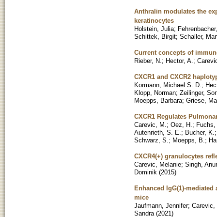
Anthralin modulates the exp
keratinocytes
Holstein, Julia
;
Fehrenbacher,
Schittek, Birgit
;
Schaller, Mar
Current concepts of immune 
Rieber, N.
;
Hector, A.
;
Carevi
CXCR1 and CXCR2 haplotypes
Kormann, Michael S. D.
;
Hec
Klopp, Norman
;
Zeilinger, So
Moepps, Barbara
;
Griese, Ma
CXCR1 Regulates Pulmonar
Carevic, M.
;
Oez, H.
;
Fuchs,
Autenrieth, S. E.
;
Bucher, K.
Schwarz, S.
;
Moepps, B.
;
Har
CXCR4(+) granulocytes refle
Carevic, Melanie
;
Singh, Anu
Dominik
(
2015
)
Enhanced IgG(1)-mediated 
mice
Jaufmann, Jennifer
;
Carevic,
Sandra
(
2021
)