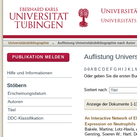
Auflistung Universitätsbibliographie nach Aut
DSpace Repositorium (Manakin basiert)
Universitätsbibliographie
→
Auflistung Universitätsbibliographie nach Autor
Auflistung Univers
PUBLIKATION MELDEN
0-9
A
B
C
D
E
F
G
H
I
J
K
L
Hilfe und Informationen
Oder geben Sie die ersten Bu
Stöbern
Sortiert nach:
Erscheinungsdatum
Autoren
Anzeige der Dokumente 1-1
Titel
An Interactive Network of 
DDC-Klassifikation
Expression on Neutrophils
Bakele, Martina
;
Lotz-Havla, 
Gersting, Soeren W.
;
Hartl, 