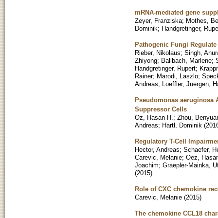
mRNA-mediated gene suppleme
Zeyer, Franziska
;
Mothes, Be
Dominik
;
Handgretinger, Rupe
Pathogenic Fungi Regulate 
Rieber, Nikolaus
;
Singh, Anur
Zhiyong
;
Ballbach, Marlene
;
Handgretinger, Rupert
;
Krapp
Rainer
;
Marodi, Laszlo
;
Spec
Andreas
;
Loeffler, Juergen
;
H
Pseudomonas aeruginosa Ai
Suppressor Cells
Oz, Hasan H.
;
Zhou, Benyua
Andreas
;
Hartl, Dominik
(
201
Regulatory T-Cell Impairme
Hector, Andreas
;
Schaefer, H
Carevic, Melanie
;
Oez, Hasa
Joachim
;
Graepler-Mainka, U
(
2015
)
Role of CXC chemokine rece
Carevic, Melanie
(
2015
)
The chemokine CCL18 charac