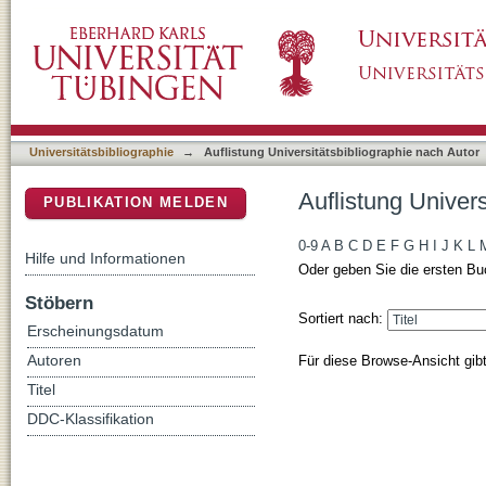
Auflistung Universitätsbibliographie nach Aut
DSpace Repositorium (Manakin basiert)
Universitätsbibliographie
→
Auflistung Universitätsbibliographie nach Autor
Auflistung Univer
PUBLIKATION MELDEN
0-9
A
B
C
D
E
F
G
H
I
J
K
L
Hilfe und Informationen
Oder geben Sie die ersten Bu
Stöbern
Sortiert nach:
Erscheinungsdatum
Für diese Browse-Ansicht gib
Autoren
Titel
DDC-Klassifikation