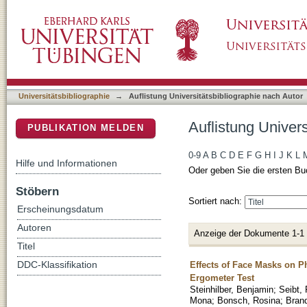
Auflistung Universitätsbibliographie nach Aut
DSpace Repositorium (Manakin basiert)
Universitätsbibliographie
→
Auflistung Universitätsbibliographie nach Autor
Auflistung Univers
PUBLIKATION MELDEN
0-9
A
B
C
D
E
F
G
H
I
J
K
L
Hilfe und Informationen
Oder geben Sie die ersten Bu
Stöbern
Sortiert nach:
Erscheinungsdatum
Autoren
Anzeige der Dokumente 1-1
Titel
Effects of Face Masks on 
DDC-Klassifikation
Ergometer Test
Steinhilber, Benjamin
;
Seibt, 
Mona
;
Bonsch, Rosina
;
Brand