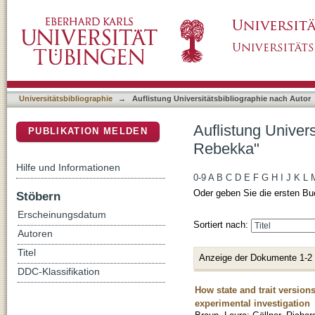
Auflistung Universitätsbibliographie nach Au
DSpace Repositorium (Manakin basiert)
Universitätsbibliographie
→
Auflistung Universitätsbibliographie nach Autor
Auflistung Univer
PUBLIKATION MELDEN
Rebekka"
Hilfe und Informationen
0-9
A
B
C
D
E
F
G
H
I
J
K
L
Oder geben Sie die ersten Bu
Stöbern
Erscheinungsdatum
Sortiert nach:
Autoren
Titel
Anzeige der Dokumente 1-2
DDC-Klassifikation
How state and trait version
experimental investigation