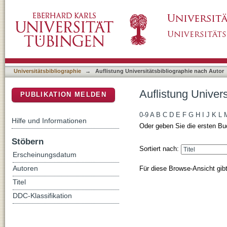
Auflistung Universitätsbibliographie nach Aut
DSpace Repositorium (Manakin basiert)
Universitätsbibliographie
→
Auflistung Universitätsbibliographie nach Autor
Auflistung Univers
PUBLIKATION MELDEN
0-9
A
B
C
D
E
F
G
H
I
J
K
L
Hilfe und Informationen
Oder geben Sie die ersten Bu
Stöbern
Sortiert nach:
Erscheinungsdatum
Für diese Browse-Ansicht gib
Autoren
Titel
DDC-Klassifikation