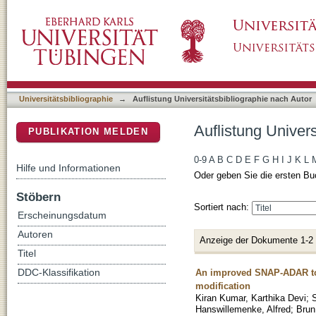
Auflistung Universitätsbibliographie nach Au
DSpace Repositorium (Manakin basiert)
Universitätsbibliographie
→
Auflistung Universitätsbibliographie nach Autor
Auflistung Univer
PUBLIKATION MELDEN
0-9
A
B
C
D
E
F
G
H
I
J
K
L
Hilfe und Informationen
Oder geben Sie die ersten Bu
Stöbern
Sortiert nach:
Erscheinungsdatum
Autoren
Anzeige der Dokumente 1-2
Titel
An improved SNAP-ADAR tool 
DDC-Klassifikation
modification
Kiran Kumar, Karthika Devi
;
Hanswillemenke, Alfred
;
Brun