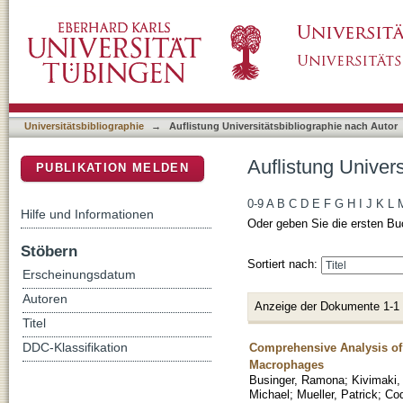
Auflistung Universitätsbibliographie nach Aut
DSpace Repositorium (Manakin basiert)
Universitätsbibliographie
→
Auflistung Universitätsbibliographie nach Autor
Auflistung Univers
PUBLIKATION MELDEN
0-9
A
B
C
D
E
F
G
H
I
J
K
L
Hilfe und Informationen
Oder geben Sie die ersten Bu
Stöbern
Sortiert nach:
Erscheinungsdatum
Autoren
Anzeige der Dokumente 1-1
Titel
Comprehensive Analysis o
DDC-Klassifikation
Macrophages
Businger, Ramona
;
Kivimaki,
Michael
;
Mueller, Patrick
;
Cod