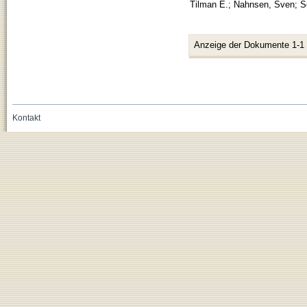
Tilman E.
;
Nahnsen, Sven
;
S
Anzeige der Dokumente 1-1
Kontakt