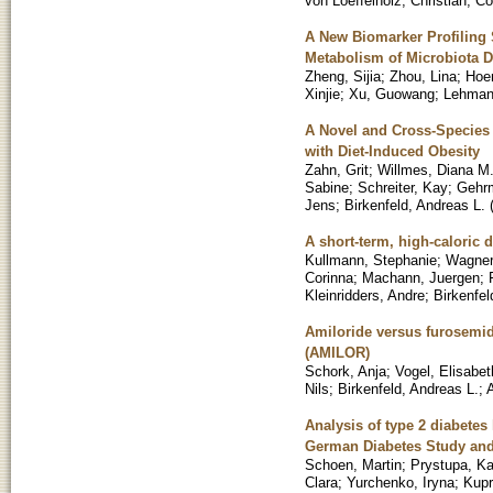
von Loeffelholz, Christian
;
Co
A New Biomarker Profiling 
Metabolism of Microbiota 
Zheng, Sijia
;
Zhou, Lina
;
Hoe
Xinjie
;
Xu, Guowang
;
Lehman
A Novel and Cross-Species 
with Diet-Induced Obesity
Zahn, Grit
;
Willmes, Diana M
Sabine
;
Schreiter, Kay
;
Gehr
Jens
;
Birkenfeld, Andreas L.
A short-term, high-caloric 
Kullmann, Stephanie
;
Wagner
Corinna
;
Machann, Juergen
;
Kleinridders, Andre
;
Birkenfel
Amiloride versus furosemide
(AMILOR)
Schork, Anja
;
Vogel, Elisabet
Nils
;
Birkenfeld, Andreas L.
;
A
Analysis of type 2 diabetes 
German Diabetes Study and
Schoen, Martin
;
Prystupa, Ka
Clara
;
Yurchenko, Iryna
;
Kupr