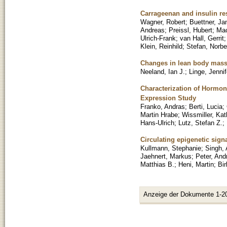
Carrageenan and insulin re
Wagner, Robert
;
Buettner, Ja
Andreas
;
Preissl, Hubert
;
Mac
Ulrich-Frank
;
van Hall, Gerrit
Klein, Reinhild
;
Stefan, Norbe
Changes in lean body mass 
Neeland, Ian J.
;
Linge, Jennif
Characterization of Hormon
Expression Study
Franko, Andras
;
Berti, Lucia
;
Martin Hrabe
;
Wissmiller, Kat
Hans-Ulrich
;
Lutz, Stefan Z.
;
Circulating epigenetic sign
Kullmann, Stephanie
;
Singh,
Jaehnert, Markus
;
Peter, And
Matthias B.
;
Heni, Martin
;
Bir
Anzeige der Dokumente 1-2