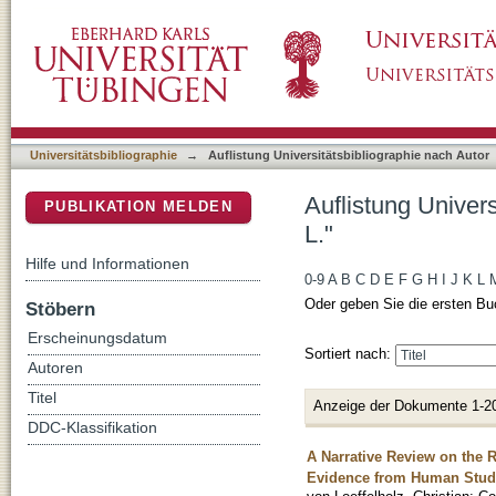
Auflistung Universitätsbibliographie nach Aut
DSpace Repositorium (Manakin basiert)
Universitätsbibliographie
→
Auflistung Universitätsbibliographie nach Autor
Auflistung Univers
PUBLIKATION MELDEN
L."
Hilfe und Informationen
0-9
A
B
C
D
E
F
G
H
I
J
K
L
Oder geben Sie die ersten Bu
Stöbern
Erscheinungsdatum
Sortiert nach:
Autoren
Titel
Anzeige der Dokumente 1-2
DDC-Klassifikation
A Narrative Review on the 
Evidence from Human Stud