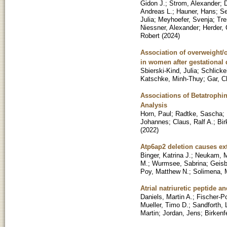
Gidon J.
;
Strom, Alexander
;
D
Andreas L.
;
Hauner, Hans
;
Se
Julia
;
Meyhoefer, Svenja
;
Tr
Niessner, Alexander
;
Herder, 
Robert
(
2024
)
Association of overweight/o
in women after gestational 
Sbierski-Kind, Julia
;
Schlicke
Katschke, Minh-Thuy
;
Gar, C
Associations of Betatrophi
Analysis
Horn, Paul
;
Radtke, Sascha
;
Johannes
;
Claus, Ralf A.
;
Bir
(
2022
)
Atp6ap2 deletion causes ext
Binger, Katrina J.
;
Neukam, M
M.
;
Wurmsee, Sabrina
;
Geisb
Poy, Matthew N.
;
Solimena, 
Atrial natriuretic peptide a
Daniels, Martin A.
;
Fischer-P
Mueller, Timo D.
;
Sandforth, 
Martin
;
Jordan, Jens
;
Birkenf