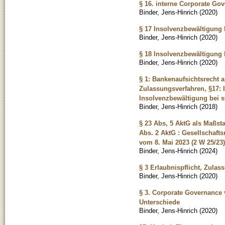
§ 16. interne Corporate G
Binder, Jens-Hinrich
(
2020
)
§ 17 Insolvenzbewältigung 
Binder, Jens-Hinrich
(
2020
)
§ 18 Insolvenzbewältigung
Binder, Jens-Hinrich
(
2020
)
§ 1: Bankenaufsichtsrecht 
Zulassungsverfahren, §17: 
Insolvenzbewältigung bei 
Binder, Jens-Hinrich
(
2018
)
§ 23 Abs, 5 AktG als Maßst
Abs. 2 AktG : Gesellschaft
vom 8. Mai 2023 (2 W 25/23
Binder, Jens-Hinrich
(
2024
)
§ 3 Erlaubnispflicht, Zul
Binder, Jens-Hinrich
(
2020
)
§ 3. Corporate Governance
Unterschiede
Binder, Jens-Hinrich
(
2020
)