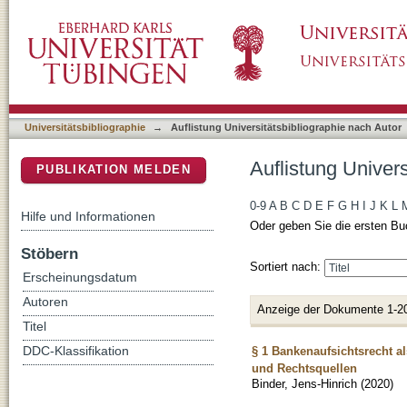
Auflistung Universitätsbibliographie nach Aut
DSpace Repositorium (Manakin basiert)
Universitätsbibliographie
→
Auflistung Universitätsbibliographie nach Autor
Auflistung Univers
PUBLIKATION MELDEN
0-9
A
B
C
D
E
F
G
H
I
J
K
L
Hilfe und Informationen
Oder geben Sie die ersten Bu
Stöbern
Sortiert nach:
Erscheinungsdatum
Autoren
Anzeige der Dokumente 1-2
Titel
§ 1 Bankenaufsichtsrecht a
DDC-Klassifikation
und Rechtsquellen
Binder, Jens-Hinrich
(
2020
)