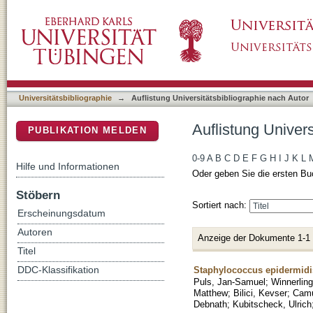
Auflistung Universitätsbibliographie nach Auto
DSpace Repositorium (Manakin basiert)
Universitätsbibliographie
→
Auflistung Universitätsbibliographie nach Autor
Auflistung Univers
PUBLIKATION MELDEN
0-9
A
B
C
D
E
F
G
H
I
J
K
L
Hilfe und Informationen
Oder geben Sie die ersten Bu
Stöbern
Sortiert nach:
Erscheinungsdatum
Autoren
Anzeige der Dokumente 1-1
Titel
Staphylococcus epidermidis
DDC-Klassifikation
Puls, Jan-Samuel
;
Winnerlin
Matthew
;
Bilici, Kevser
;
Camu
Debnath
;
Kubitscheck, Ulrich