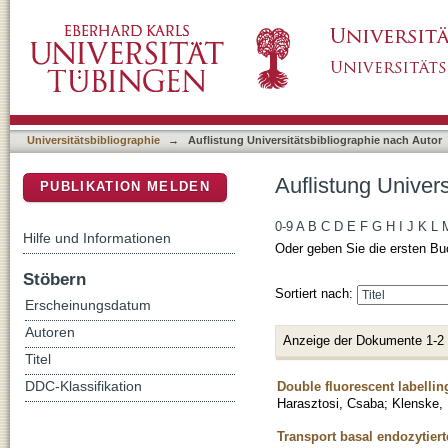
Auflistung Universitätsbibliographie nach A
DSpace Repositorium (Manakin basiert)
Universitätsbibliographie
→
Auflistung Universitätsbibliographie nach Autor
Auflistung Univer
PUBLIKATION MELDEN
0-9
A
B
C
D
E
F
G
H
I
J
K
L
Hilfe und Informationen
Oder geben Sie die ersten Bu
Stöbern
Sortiert nach:
Erscheinungsdatum
Autoren
Anzeige der Dokumente 1-2
Titel
Double fluorescent labelling 
DDC-Klassifikation
Harasztosi, Csaba
;
Klenske,
Transport basal endozytiert