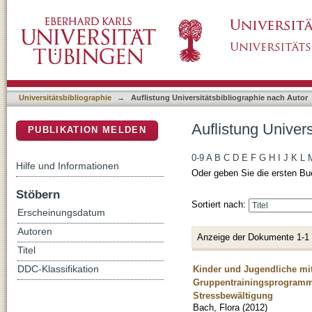
Auflistung Universitätsbibliographie nach Aut
DSpace Repositorium (Manakin basiert)
Universitätsbibliographie
→
Auflistung Universitätsbibliographie nach Autor
Auflistung Univers
PUBLIKATION MELDEN
0-9
A
B
C
D
E
F
G
H
I
J
K
L
Hilfe und Informationen
Oder geben Sie die ersten Bu
Stöbern
Sortiert nach:
Erscheinungsdatum
Autoren
Anzeige der Dokumente 1-1
Titel
Kinder und Jugendliche m
DDC-Klassifikation
Gruppentrainingsprogramm 
Stressbewältigung
Bach, Flora
(
2012
)