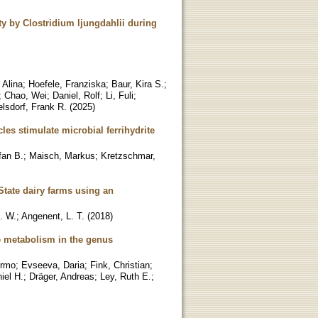
ty by Clostridium ljungdahlii during
 Alina
;
Hoefele, Franziska
;
Baur, Kira S.
;
;
Chao, Wei
;
Daniel, Rolf
;
Li, Fuli
;
lsdorf, Frank R.
(
2025
)
les stimulate microbial ferrihydrite
fan B.
;
Maisch, Markus
;
Kretzschmar,
tate dairy farms using an
J. W.
;
Angenent, L. T.
(
2018
)
e metabolism in the genus
ermo
;
Evseeva, Daria
;
Fink, Christian
;
iel H.
;
Dräger, Andreas
;
Ley, Ruth E.
;