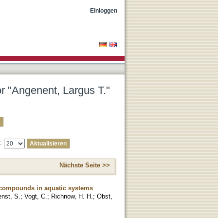
Einloggen
or "Angenent, Largus T."
e:
Nächste Seite >>
e compounds in aquatic systems
enst, S.
;
Vogt, C.
;
Richnow, H. H.
;
Obst,