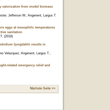
gy valorization from model biomass
ester, Jefferson W.
;
Angenent, Largus T.
aris eggs at mesophilic temperatures
tive sanitation
T.
(
2019
)
tridium ljungdahlii results in
io Velazquez
;
Angenent, Largus T.
;
ught-related emergency relief and
Nächste Seite >>