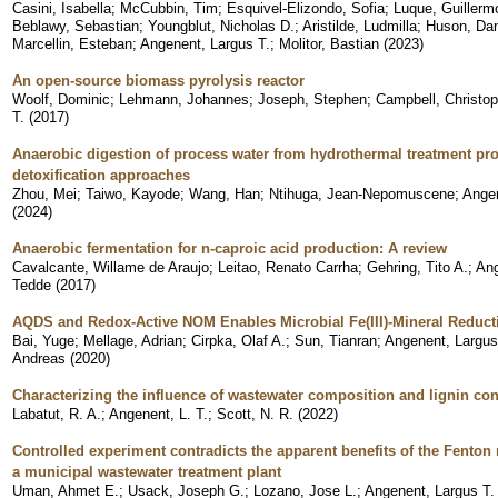
Casini, Isabella
;
McCubbin, Tim
;
Esquivel-Elizondo, Sofia
;
Luque, Guillerm
Beblawy, Sebastian
;
Youngblut, Nicholas D.
;
Aristilde, Ludmilla
;
Huson, Dan
Marcellin, Esteban
;
Angenent, Largus T.
;
Molitor, Bastian
(
2023
)
An open-source biomass pyrolysis reactor
Woolf, Dominic
;
Lehmann, Johannes
;
Joseph, Stephen
;
Campbell, Christop
T.
(
2017
)
Anaerobic digestion of process water from hydrothermal treatment proc
detoxification approaches
Zhou, Mei
;
Taiwo, Kayode
;
Wang, Han
;
Ntihuga, Jean-Nepomuscene
;
Angen
(
2024
)
Anaerobic fermentation for n-caproic acid production: A review
Cavalcante, Willame de Araujo
;
Leitao, Renato Carrha
;
Gehring, Tito A.
;
Ang
Tedde
(
2017
)
AQDS and Redox-Active NOM Enables Microbial Fe(III)-Mineral Reduct
Bai, Yuge
;
Mellage, Adrian
;
Cirpka, Olaf A.
;
Sun, Tianran
;
Angenent, Largus
Andreas
(
2020
)
Characterizing the influence of wastewater composition and lignin con
Labatut, R. A.
;
Angenent, L. T.
;
Scott, N. R.
(
2022
)
Controlled experiment contradicts the apparent benefits of the Fenton 
a municipal wastewater treatment plant
Uman, Ahmet E.
;
Usack, Joseph G.
;
Lozano, Jose L.
;
Angenent, Largus T.