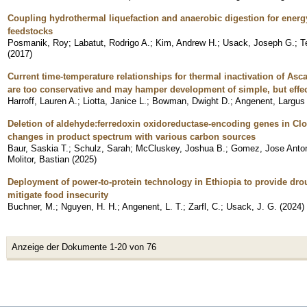
Coupling hydrothermal liquefaction and anaerobic digestion for ener
feedstocks
Posmanik, Roy
;
Labatut, Rodrigo A.
;
Kim, Andrew H.
;
Usack, Joseph G.
;
T
(
2017
)
Current time-temperature relationships for thermal inactivation of Asc
are too conservative and may hamper development of simple, but effec
Harroff, Lauren A.
;
Liotta, Janice L.
;
Bowman, Dwight D.
;
Angenent, Largus 
Deletion of aldehyde:ferredoxin oxidoreductase-encoding genes in Clos
changes in product spectrum with various carbon sources
Baur, Saskia T.
;
Schulz, Sarah
;
McCluskey, Joshua B.
;
Gomez, Jose Anton
Molitor, Bastian
(
2025
)
Deployment of power-to-protein technology in Ethiopia to provide dro
mitigate food insecurity
Buchner, M.
;
Nguyen, H. H.
;
Angenent, L. T.
;
Zarfl, C.
;
Usack, J. G.
(
2024
)
Anzeige der Dokumente 1-20 von 76