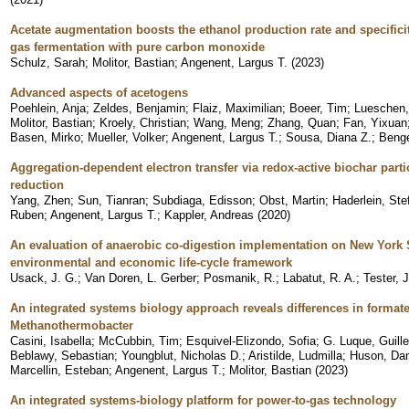
Acetate augmentation boosts the ethanol production rate and specifici
gas fermentation with pure carbon monoxide
Schulz, Sarah
;
Molitor, Bastian
;
Angenent, Largus T.
(
2023
)
Advanced aspects of acetogens
Poehlein, Anja
;
Zeldes, Benjamin
;
Flaiz, Maximilian
;
Boeer, Tim
;
Lueschen,
Molitor, Bastian
;
Kroely, Christian
;
Wang, Meng
;
Zhang, Quan
;
Fan, Yixuan
Basen, Mirko
;
Mueller, Volker
;
Angenent, Largus T.
;
Sousa, Diana Z.
;
Benge
Aggregation-dependent electron transfer via redox-active biochar partic
reduction
Yang, Zhen
;
Sun, Tianran
;
Subdiaga, Edisson
;
Obst, Martin
;
Haderlein, Ste
Ruben
;
Angenent, Largus T.
;
Kappler, Andreas
(
2020
)
An evaluation of anaerobic co-digestion implementation on New York S
environmental and economic life-cycle framework
Usack, J. G.
;
Van Doren, L. Gerber
;
Posmanik, R.
;
Labatut, R. A.
;
Tester, 
An integrated systems biology approach reveals differences in format
Methanothermobacter
Casini, Isabella
;
McCubbin, Tim
;
Esquivel-Elizondo, Sofia
;
G. Luque, Guill
Beblawy, Sebastian
;
Youngblut, Nicholas D.
;
Aristilde, Ludmilla
;
Huson, Dan
Marcellin, Esteban
;
Angenent, Largus T.
;
Molitor, Bastian
(
2023
)
An integrated systems-biology platform for power-to-gas technology