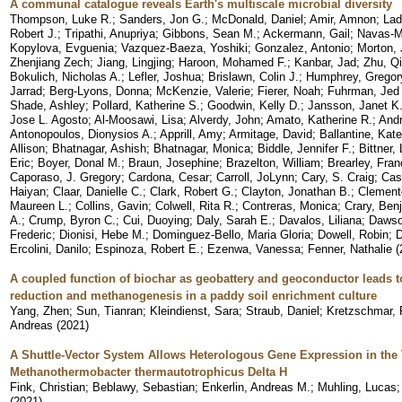
A communal catalogue reveals Earth's multiscale microbial diversity
Thompson, Luke R.
;
Sanders, Jon G.
;
McDonald, Daniel
;
Amir, Amnon
;
Lad
Robert J.
;
Tripathi, Anupriya
;
Gibbons, Sean M.
;
Ackermann, Gail
;
Navas-Mo
Kopylova, Evguenia
;
Vazquez-Baeza, Yoshiki
;
Gonzalez, Antonio
;
Morton,
Zhenjiang Zech
;
Jiang, Lingjing
;
Haroon, Mohamed F.
;
Kanbar, Jad
;
Zhu, Q
Bokulich, Nicholas A.
;
Lefler, Joshua
;
Brislawn, Colin J.
;
Humphrey, Gregor
Jarrad
;
Berg-Lyons, Donna
;
McKenzie, Valerie
;
Fierer, Noah
;
Fuhrman, Jed
Shade, Ashley
;
Pollard, Katherine S.
;
Goodwin, Kelly D.
;
Jansson, Janet K
Jose L. Agosto
;
Al-Moosawi, Lisa
;
Alverdy, John
;
Amato, Katherine R.
;
Andr
Antonopoulos, Dionysios A.
;
Apprill, Amy
;
Armitage, David
;
Ballantine, Kate
Allison
;
Bhatnagar, Ashish
;
Bhatnagar, Monica
;
Biddle, Jennifer F.
;
Bittner,
Eric
;
Boyer, Donal M.
;
Braun, Josephine
;
Brazelton, William
;
Brearley, Fran
Caporaso, J. Gregory
;
Cardona, Cesar
;
Carroll, JoLynn
;
Cary, S. Craig
;
Cas
Haiyan
;
Claar, Danielle C.
;
Clark, Robert G.
;
Clayton, Jonathan B.
;
Clement
Maureen L.
;
Collins, Gavin
;
Colwell, Rita R.
;
Contreras, Monica
;
Crary, Ben
A.
;
Crump, Byron C.
;
Cui, Duoying
;
Daly, Sarah E.
;
Davalos, Liliana
;
Dawso
Frederic
;
Dionisi, Hebe M.
;
Dominguez-Bello, Maria Gloria
;
Dowell, Robin
;
D
Ercolini, Danilo
;
Espinoza, Robert E.
;
Ezenwa, Vanessa
;
Fenner, Nathalie
(
A coupled function of biochar as geobattery and geoconductor leads to 
reduction and methanogenesis in a paddy soil enrichment culture
Yang, Zhen
;
Sun, Tianran
;
Kleindienst, Sara
;
Straub, Daniel
;
Kretzschmar,
Andreas
(
2021
)
A Shuttle-Vector System Allows Heterologous Gene Expression in th
Methanothermobacter thermautotrophicus Delta H
Fink, Christian
;
Beblawy, Sebastian
;
Enkerlin, Andreas M.
;
Muhling, Lucas
(
2021
)