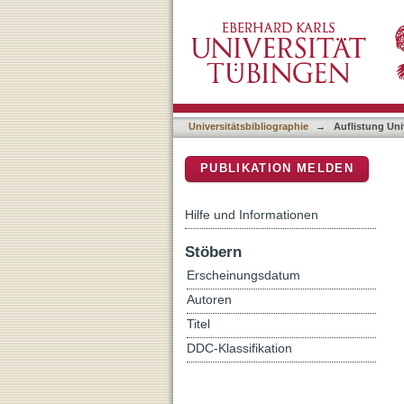
Auflistung Universitätsbib
DSpace Repositorium (Manakin b
Universitätsbibliographie
→
Auflistung Uni
PUBLIKATION MELDEN
Hilfe und Informationen
Stöbern
Erscheinungsdatum
Autoren
Titel
DDC-Klassifikation