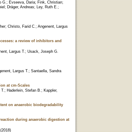
o G.
;
Evseeva, Daria
;
Fink, Christian
;
iel
;
Dräger, Andreas
;
Ley, Ruth E.
;
her
;
Christo, Farid C.
;
Angenent, Largus
esses: a review of inhibitors and
ent, Largus T.
;
Usack, Joseph G.
enent, Largus T.
;
Santaella, Sandra
ion at cm-Scales
 T.
;
Haderlein, Stefan B.
;
Kappler,
tent on anaerobic biodegradability
reaction during anaerobic digestion at
(
2018
)