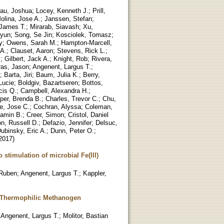
au, Joshua
;
Locey, Kenneth J.
;
Prill,
lina, Jose A.
;
Janssen, Stefan
;
 James T.
;
Mirarab, Siavash
;
Xu,
iyun
;
Song, Se Jin
;
Kosciolek, Tomasz
;
y
;
Owens, Sarah M.
;
Hampton-Marcell,
 A.
;
Clauset, Aaron
;
Stevens, Rick L.
;
.
;
Gilbert, Jack A.
;
Knight, Rob
;
Rivera,
as, Jason
;
Angenent, Largus T.
;
;
Barta, Jiri
;
Baum, Julia K.
;
Berry,
 Lucie
;
Boldgiv, Bazartseren
;
Bottos,
cis Q.
;
Campbell, Alexandra H.
;
per, Brenda B.
;
Charles, Trevor C.
;
Chu,
e, Jose C.
;
Cochran, Alyssa
;
Coleman,
jamin B.
;
Creer, Simon
;
Cristol, Daniel
n, Russell D.
;
Defazio, Jennifer
;
Delsuc,
ubinsky, Eric A.
;
Dunn, Peter O.
;
2017
)
stimulation of microbial Fe(III)
 Ruben
;
Angenent, Largus T.
;
Kappler,
e Thermophilic Methanogen
;
Angenent, Largus T.
;
Molitor, Bastian