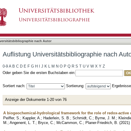
liographie nach Autor "Angenent, Largus T."
asiert)
versitätsbibliographie nach Autor
Auflistung Universitätsbibliographie nach Aut
0-9
A
B
C
D
E
F
G
H
I
J
K
L
M
N
O
P
Q
R
S
T
U
V
W
X
Y
Z
Oder geben Sie die ersten Buchstaben ein:
Sortiert nach:
Sortierung:
Ergebniss
Anzeige der Dokumente 1-20 von 76
A biogeochemical-hydrological framework for the role of redox-activ
Peiffer, S.
;
Kappler, A.
;
Haderlein, S. B.
;
Schmidt, C.
;
Byrne, J. M.
;
Kleindi
M.
;
Angenent, L. T.
;
Bryce, C.
;
McCammon, C.
;
Planer-Friedrich, B.
(
2021
)