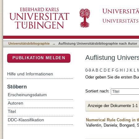
Auflistung Universitätsbibliographie nach Auto
DSpace Repositorium (Manakin basiert)
Universitätsbibliographie
→
Auflistung Universitätsbibliographie nach Autor
Auflistung Univers
PUBLIKATION MELDEN
0-9
A
B
C
D
E
F
G
H
I
J
K
L
Hilfe und Informationen
Oder geben Sie die ersten Bu
Stöbern
Sortiert nach:
Erscheinungsdatum
Autoren
Anzeige der Dokumente 1-1
Titel
Numerical Rule Coding in th
DDC-Klassifikation
Vallentin, Daniela
;
Bongard, S