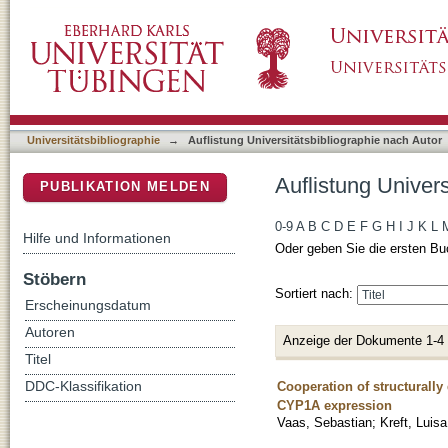
Auflistung Universitätsbibliographie nach Au
DSpace Repositorium (Manakin basiert)
Universitätsbibliographie
→
Auflistung Universitätsbibliographie nach Autor
Auflistung Univer
PUBLIKATION MELDEN
0-9
A
B
C
D
E
F
G
H
I
J
K
L
Hilfe und Informationen
Oder geben Sie die ersten Bu
Stöbern
Sortiert nach:
Erscheinungsdatum
Autoren
Anzeige der Dokumente 1-4
Titel
Cooperation of structurally 
DDC-Klassifikation
CYP1A expression
Vaas, Sebastian
;
Kreft, Luisa