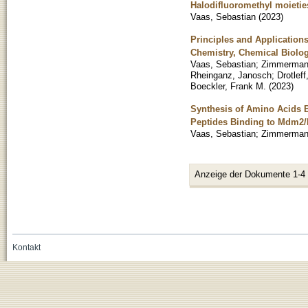
Halodifluoromethyl moietie
Vaas, Sebastian
(
2023
)
Principles and Application
Chemistry, Chemical Biolog
Vaas, Sebastian
;
Zimmerman
Rheinganz, Janosch
;
Drotlef
Boeckler, Frank M.
(
2023
)
Synthesis of Amino Acids B
Peptides Binding to Mdm
Vaas, Sebastian
;
Zimmerman
Anzeige der Dokumente 1-4
Kontakt