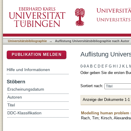
Auflistung Universitätsbibliographie nach Au
DSpace Repositorium (Manakin basiert)
Universitätsbibliographie
→
Auflistung Universitätsbibliographie nach Autor
Auflistung Univer
PUBLIKATION MELDEN
0-9
A
B
C
D
E
F
G
H
I
J
K
L
Hilfe und Informationen
Oder geben Sie die ersten Bu
Stöbern
Sortiert nach:
Erscheinungsdatum
Autoren
Anzeige der Dokumente 1-1
Titel
Modelling human problem s
DDC-Klassifikation
Rach, Tim
;
Kirsch, Alexandra