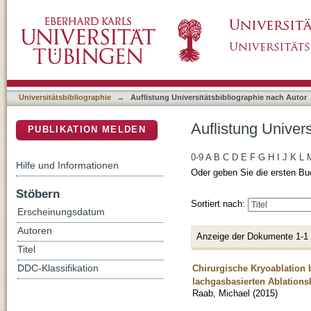
Auflistung Universitätsbibliographie nach Au
DSpace Repositorium (Manakin basiert)
Universitätsbibliographie
→
Auflistung Universitätsbibliographie nach Autor
Auflistung Univer
PUBLIKATION MELDEN
0-9
A
B
C
D
E
F
G
H
I
J
K
L
Hilfe und Informationen
Oder geben Sie die ersten Bu
Stöbern
Sortiert nach:
Erscheinungsdatum
Autoren
Anzeige der Dokumente 1-1
Titel
Chirurgische Kryoablation 
DDC-Klassifikation
lachgasbasierten Ablations
Raab, Michael
(
2015
)