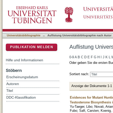
Auflistung Universitätsbibliographie nach Au
DSpace Repositorium (Manakin basiert)
Universitätsbibliographie
→
Auflistung Universitätsbibliographie nach Autor
Auflistung Univer
PUBLIKATION MELDEN
0-9
A
B
C
D
E
F
G
H
I
J
K
L
Hilfe und Informationen
Oder geben Sie die ersten Bu
Stöbern
Sortiert nach:
Erscheinungsdatum
Autoren
Anzeige der Dokumente 1-1
Titel
Evidences for Mutant Hunti
DDC-Klassifikation
Testosterone Biosynthesis 
Yu-Taeger, Libo
;
Novati, Aria
Fubo
;
Saft, Carsten
;
Koenig, 