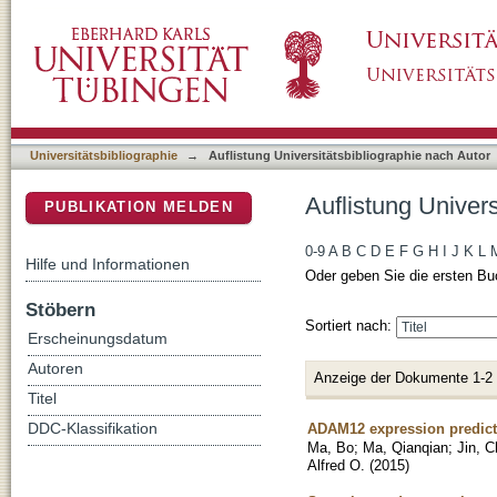
Auflistung Universitätsbibliographie nach Au
DSpace Repositorium (Manakin basiert)
Universitätsbibliographie
→
Auflistung Universitätsbibliographie nach Autor
Auflistung Univer
PUBLIKATION MELDEN
0-9
A
B
C
D
E
F
G
H
I
J
K
L
Hilfe und Informationen
Oder geben Sie die ersten Bu
Stöbern
Sortiert nach:
Erscheinungsdatum
Autoren
Anzeige der Dokumente 1-2
Titel
ADAM12 expression predicts
DDC-Klassifikation
Ma, Bo
;
Ma, Qianqian
;
Jin, C
Alfred O.
(
2015
)