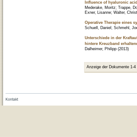
Influence of hyaluronic acid
Mederake, Moritz
;
Trappe, D
Exner, Lisanne
;
Walter, Chris
Operative Therapie eines s
Schuell, Daniel
;
Schmehl, Jo
Unterschiede in der Krafta
hintere Kreuzband erhalte
Dalheimer, Philipp
(
2013
)
Anzeige der Dokumente 1-4
Kontakt