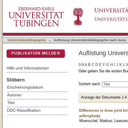
Auflistung Universitätsbibliographie nach Aut
DSpace Repositorium (Manakin basiert)
Universitätsbibliographie
→
Auflistung Universitätsbibliographie nach Autor
Auflistung Univers
PUBLIKATION MELDEN
0-9
A
B
C
D
E
F
G
H
I
J
K
L
Hilfe und Informationen
Oder geben Sie die ersten Bu
Stöbern
Sortiert nach:
Erscheinungsdatum
Autoren
Anzeige der Dokumente 1-4
Titel
Differences in knee joint ki
DDC-Klassifikation
arthroplasty
Wuenschel, Markus
;
Leasure