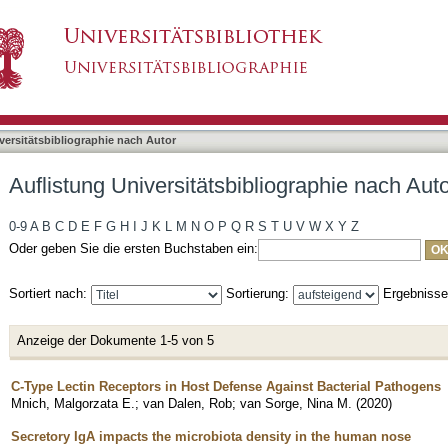
bliographie nach Autor "Dalen, Robin van"
asiert)
versitätsbibliographie nach Autor
Auflistung Universitätsbibliographie nach Aut
0-9
A
B
C
D
E
F
G
H
I
J
K
L
M
N
O
P
Q
R
S
T
U
V
W
X
Y
Z
Oder geben Sie die ersten Buchstaben ein:
Sortiert nach:
Sortierung:
Ergebniss
Anzeige der Dokumente 1-5 von 5
C-Type Lectin Receptors in Host Defense Against Bacterial Pathogens
Mnich, Malgorzata E.
;
van Dalen, Rob
;
van Sorge, Nina M.
(
2020
)
Secretory IgA impacts the microbiota density in the human nose