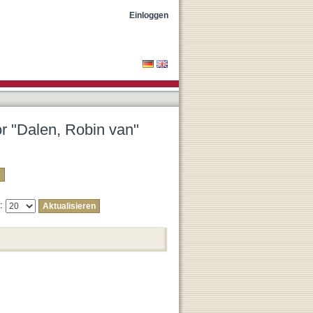
Einloggen
or "Dalen, Robin van"
e: