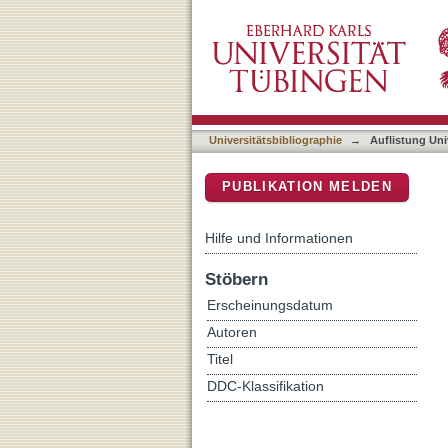
Auflistung Universitätsbi
DSpace Repositorium (Manakin b
Universitätsbibliographie
→
Auflistung Uni
PUBLIKATION MELDEN
Hilfe und Informationen
Stöbern
Erscheinungsdatum
Autoren
Titel
DDC-Klassifikation