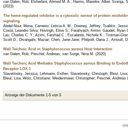
van Dalen, Rob
;
Elsherbini, Ahmed M. A.
;
Harms, Mareike
;
Alber, Svenja
;
S
(
2023
)
The heme-regulated inhibitor is a cytosolic sensor of protein misfold
signaling
Abdel-Nour, Mena
;
Carneiro, Leticia A. M.
;
Downey, Jeffrey
;
Tsalikis, Jessi
Costa, Leandro Silva
;
Hovingh, Elise S.
;
Farahvash, Armin
;
Gaudet, Ryan 
Lau, Charles C. Y.
;
Azimi, Farshad C.
;
Escalante, Nichole K.
;
Trotman-Gran
Scott D.
;
Divangahi, Maziar
;
Chen, Jane-Jane
;
Philpott, Dana J.
;
Arnoult, 
Wall Teichoic Acid in Staphylococcus aureus Host Interaction
van Dalen, Rob
;
Peschel, Andreas
;
van Sorge, Nina M.
(
2020
)
Wall Teichoic Acid Mediates Staphylococcus aureus Binding to Endothe
Receptor LOX-1
Slavetinsky, Jessica
;
Lehmann, Esther
;
Slavetinsky, Christoph
;
Bleul, Lisa
Bleul, Lisa
;
Wolz, Christiane
;
Weidenmaier, Christopher
;
Peschel, Andreas
Anzeige der Dokumente 1-5 von 5
Uni