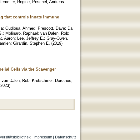
temmler, Regine
;
Peschel, Andreas
ing that controls innate immune
ca
;
Outlioua, Ahmed
;
Prescott, Dave
;
Da
G.
;
Molinaro, Raphael
;
van Dalen, Rob
;
t, Aaron
;
Lee, Jeffrey E.
;
Gray-Owen,
Damien
;
Girardin, Stephen E.
(
2019
)
lial Cells via the Scavenger
;
van Dalen, Rob
;
Kretschmer, Dorothee
;
(
2023
)
versitätsbibliothek
|
Impressum
|
Datenschutz