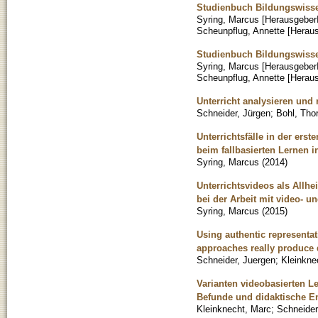
Studienbuch Bildungswissen
Syring, Marcus [Herausgeber
Scheunpflug, Annette [Herau
Studienbuch Bildungswissen
Syring, Marcus [Herausgeber
Scheunpflug, Annette [Herau
Unterricht analysieren und 
Schneider, Jürgen
;
Bohl, Tho
Unterrichtsfälle in der ers
beim fallbasierten Lernen 
Syring, Marcus
(
2014
)
Unterrichtsvideos als Allhe
bei der Arbeit mit video- un
Syring, Marcus
(
2015
)
Using authentic representat
approaches really produce d
Schneider, Juergen
;
Kleinkne
Varianten videobasierten L
Befunde und didaktische E
Kleinknecht, Marc
;
Schneider