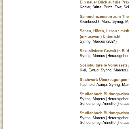
Ein neuer Blick auf die Pra
Kohler, Britta
;
Prinz, Eva
;
Sch
Sammelrezension zum Thema
Kleinknecht, Marc
;
Syring, M
Sehen, Hören, Lesen : met
(inklusivem) Unterricht
Syring, Marcus
(
2024
)
Sexualisierte Gewalt in Bil
Syring, Marcus [Herausgeber
Soziokulturelle Vorausset
Kiel, Ewald
;
Syring, Marcus
(
Stichwort: Überzeugungen v
Hachfeld, Axinja
;
Syring, Ma
Studienbuch Bildungswiss
Syring, Marcus [Herausgeber
Scheunpflug, Annette [Herau
Studienbuch Bildungswisse
Syring, Marcus [Herausgeber
Scheunpflug, Annette [Herau