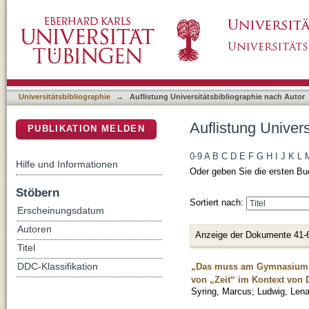
Auflistung Universitätsbibliographie nach Au
DSpace Repositorium (Manakin basiert)
Universitätsbibliographie
→
Auflistung Universitätsbibliographie nach Autor
Auflistung Univer
PUBLIKATION MELDEN
0-9
A
B
C
D
E
F
G
H
I
J
K
L
Hilfe und Informationen
Oder geben Sie die ersten Bu
Stöbern
Sortiert nach:
Erscheinungsdatum
Autoren
Anzeige der Dokumente 41-
Titel
„Das muss am Gymnasium sc
DDC-Klassifikation
von „Zeit“ im Kontext von 
Syring, Marcus
;
Ludwig, Len