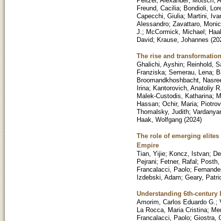
Peltzer, Alexander
;
Motsch, A
Freund, Cacilia
;
Bondioli, Lo
Capecchi, Giulia
;
Martini, Iva
Alessandro
;
Zavattaro, Moni
J.
;
McCormick, Michael
;
Haa
David
;
Krause, Johannes
(
20
The rise and transformation
Ghalichi, Ayshin
;
Reinhold, S
Franziska
;
Semerau, Lena
;
B
Broomandkhoshbacht, Nasre
Irina
;
Kantorovich, Anatoliy R
Malek-Custodis, Katharina
;
M
Hassan
;
Ochir, Maria
;
Piotrov
Thomalsky, Judith
;
Vardanya
Haak, Wolfgang
(
2024
)
The role of emerging elites
Empire
Tian, Yijie
;
Koncz, Istvan
;
De
Pejrani
;
Fetner, Rafal
;
Posth,
Francalacci, Paolo
;
Fernande
Izdebski, Adam
;
Geary, Patri
Understanding 6th-century 
Amorim, Carlos Eduardo G.
;
La Rocca, Maria Cristina
;
Me
Francalacci, Paolo
;
Giostra, 