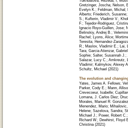
Tukhbatova, Rezeda, I
;
Musra
Gretzinger, Joscha
;
Nelson, E
Evelyn K.
;
Feldman, Michal
;
Alberto
;
Friederich, Susanne
S.
;
Kufterin, Vladimir V.
;
Khok
F.
;
Tejedor-Rodriguez, Cristin
Ignacio Royo-Guillen, Jose
;
N
Belinskiy, Andrej B.
;
Velemins
Rachel
;
Lyons, Alice
;
Mortime
Teresita
;
Hernandez-Zaragoza
R.
;
Maslov, Vladimir E.
;
Lai,
Tara
;
Garcia Atienzar, Gabriel
Sophie
;
Salter, Susannah J.
;
Salazar, Lucy C.
;
Amkreutz, 
Vladimir
;
Kalmykov, Alexey A
Schultz, Michael
(
2021
)
The evolution and changing
Yates, James A. Fellows
;
Vel
Parker, Cody E.
;
Mann, Allis
Crevecoeur, Isabelle
;
Cupilla
Lomana, J. Carlos Diez
;
Druc
Morales, Manuel R. Gonzale
Menendez, Mario
;
Mihailovic
Helene
;
Sazelova, Sandra
;
St
Michael J.
;
Power, Robert C.
Richard W.
;
Dewhirst, Floyd 
Christina
(
2021
)