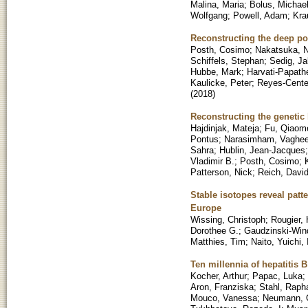
Malina, Maria
;
Bolus, Michae
Wolfgang
;
Powell, Adam
;
Kra
Reconstructing the deep po
Posth, Cosimo
;
Nakatsuka, 
Schiffels, Stephan
;
Sedig, J
Hubbe, Mark
;
Harvati-Papath
Kaulicke, Peter
;
Reyes-Cente
(
2018
)
Reconstructing the genetic 
Hajdinjak, Mateja
;
Fu, Qiaom
Pontus
;
Narasimham, Vaghe
Sahra
;
Hublin, Jean-Jacques
Vladimir B.
;
Posth, Cosimo
;
Patterson, Nick
;
Reich, Davi
Stable isotopes reveal patt
Europe
Wissing, Christoph
;
Rougier,
Dorothee G.
;
Gaudzinski-Win
Matthies, Tim
;
Naito, Yuichi, 
Ten millennia of hepatitis B
Kocher, Arthur
;
Papac, Luka
;
Aron, Franziska
;
Stahl, Raph
Mouco, Vanessa
;
Neumann, 