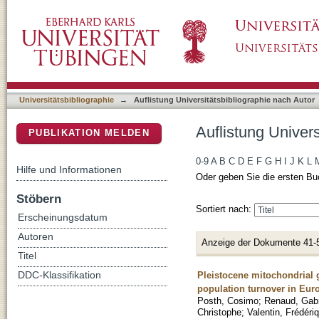
Auflistung Universitätsbibliographie nach Au
DSpace Repositorium (Manakin basiert)
Universitätsbibliographie
→
Auflistung Universitätsbibliographie nach Autor
Auflistung Univer
PUBLIKATION MELDEN
0-9
A
B
C
D
E
F
G
H
I
J
K
L
Hilfe und Informationen
Oder geben Sie die ersten Bu
Stöbern
Sortiert nach:
Erscheinungsdatum
Autoren
Anzeige der Dokumente 41-
Titel
Pleistocene mitochondrial 
DDC-Klassifikation
population turnover in Eur
Posth, Cosimo
;
Renaud, Gabr
Christophe
;
Valentin, Frédéri