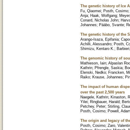
The genetic history of Ice 
Fu, Qiaomei
;
Posth, Cosimo
Anja
;
Haak, Wolfgang
;
Meyer
Conard, Nicholas John
;
Harva
Johannes
;
Pääbo, Svante
;
Re
The genetic history of the
Arango-Isaza, Epifania
;
Capod
Achilli, Alessandro
;
Posth, C
Shimizu, Kentaro K.
;
Barbieri
The genomic history of so
Mathieson, Iain
;
Alpaslan Ro
Kathrin
;
Pfrengle, Saskia
;
Bo
Elenski, Nedko
;
Francken, M
Raiko
;
Krause, Johannes
;
Pi
The impact of human disper
over the past 2,500 years
Naegele, Kathrin
;
Kinaston, 
Yilei
;
Ringbauer, Harald
;
Berto
Petchey, Peter
;
Stirling, Clau
Posth, Cosimo
;
Powell, Ada
The origin and legacy of t
Posth, Cosimo
;
Zaro, Valenti