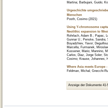
Martina
;
Barbujani, Guido
;
Kr
Urgeschichte umgeschriebe
Menschen
Posth, Cosimo
(
2021
)
Using Y-chromosome captur
Neolithic expansion to Wes
Rohrlach, Adam B.
;
Papac, L
Gunnar U.
;
Penske, Sandra
;
Boyadzhiev, Yavor
;
Deguillou
Marcella
;
Furmanek, Mirosla
Kussener, Mario
;
Mannino, Ma
Carlos
;
Diaz, Jorge Soler
;
St
Cosimo
;
Krause, Johannes
;
H
Where Asia meets Europe -
Feldman, Michal
;
Gnecchi-Ru
Anzeige der Dokumente 41-